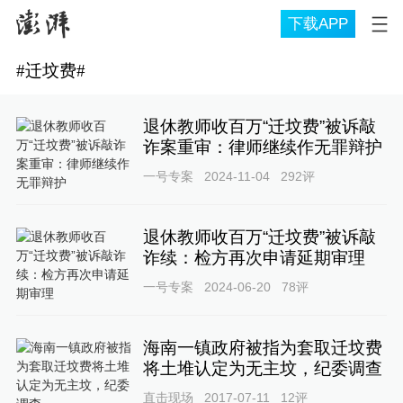
下载APP
#
迁坟费
#
退休教师收百万“迁坟费”被诉敲
诈案重审：律师继续作无罪辩护
一号专案
2024-11-04
292
评
退休教师收百万“迁坟费”被诉敲
诈续：检方再次申请延期审理
一号专案
2024-06-20
78
评
海南一镇政府被指为套取迁坟费
将土堆认定为无主坟，纪委调查
直击现场
2017-07-11
12
评