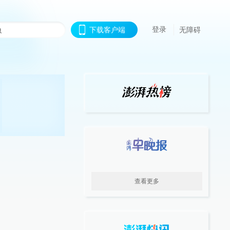
登录
下载客户端
无障碍
查看更多