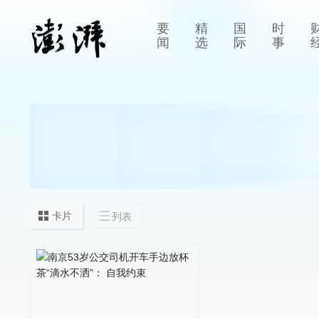
要
精
国
时
闻
选
际
事
卡片
列表