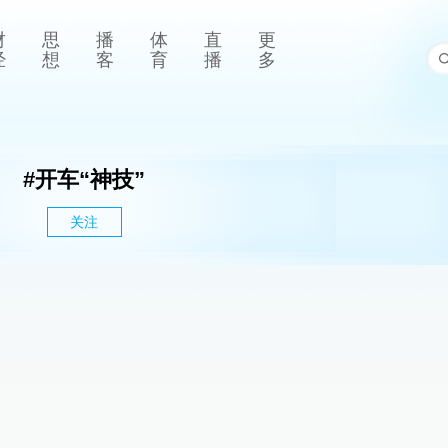
财
思
播
体
直
更
经
想
客
育
播
多
#
开车“神技”
关注