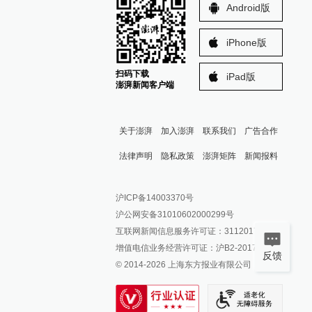
Android版
iPhone版
扫码下载
iPad版
澎湃新闻客户端
关于澎湃
加入澎湃
联系我们
广告合作
法律声明
隐私政策
澎湃矩阵
新闻报料
报料热线: 021-962866
澎湃新闻微博
沪ICP备14003370号
报料邮箱: news@thepaper.cn
澎湃新闻公众号
沪公网安备31010602000299号
澎湃新闻抖音号
互联网新闻信息服务许可证：31120170006
派生万物开放平台
增值电信业务经营许可证：沪B2-2017116
反馈
© 2014-
2026
上海东方报业有限公司
IP SHANGHAI
SIXTH TONE