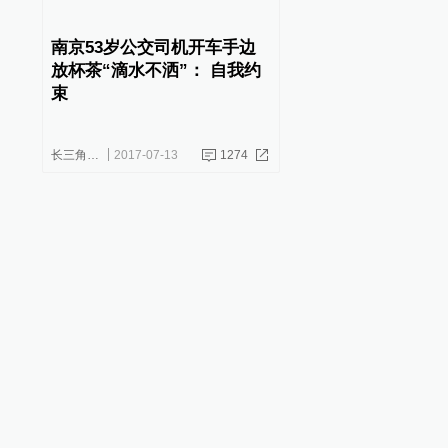
南京53岁公交司机开车手边
放杯茶“滴水不洒”： 自我约
束
长三角政商
2017-07-13
1274