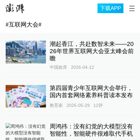
下载APP
#
互联网大会
#
潮起香江，共赴数智未来——20
26年世界互联网大会亚太峰会前
瞻
中国政库
2026-04-12
第四届青少年互联网大会举行，
国内首套网络素养科普读本发布
教育家
2025-05-29
12
评
周鸿祎：没有幻觉的大模型没有
智能性，智能硬件很难取代手机