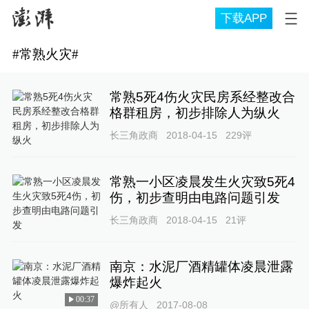
下载APP
#
常熟火灾
#
常熟5死4伤火灾民房系经整改合
格群租房，初步排除人为纵火
长三角政商
2018-04-15
229
评
常熟一小区凌晨发生火灾致5死4
伤，初步查明由电路问题引发
长三角政商
2018-04-15
21
评
南京：水泥厂酒精罐体凌晨泄露
爆炸起火
00:37
@所有人
2017-08-08