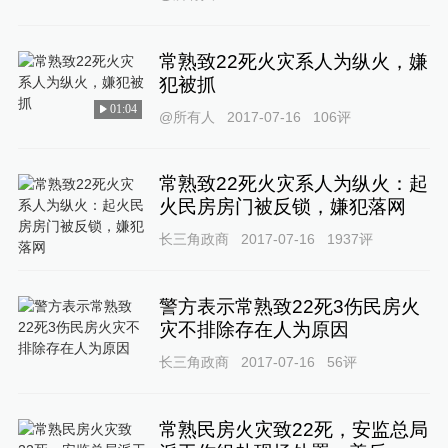
常熟致22死火灾系人为纵火，嫌
犯被抓
01:04
@所有人
2017-07-16
106
评
常熟致22死火灾系人为纵火：起
火民房房门被反锁，嫌犯落网
长三角政商
2017-07-16
1937
评
警方表示常熟致22死3伤民房火
灾不排除存在人为原因
长三角政商
2017-07-16
56
评
常熟民房火灾致22死，安监总局