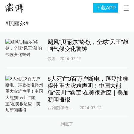
下载APP
#
贝丽尔
#
飓风“贝丽尔”终歇，全球“风王”敲
响气候变化警钟
快看
2024-07-12
8人死亡3百万户断电，拜登批准
得州重大灾难声明！中国大熊
猫“云川““鑫宝”在美很适应｜美加
新闻播报
西雅图华语之声
2024-07-12
到底了