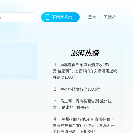
登录
下载客户端
无障碍
1
游客睡自己车里被酒店收150
元“住宿费”，监管部门介入后酒店退款
并赔偿1000元
2
宇树科技发行价150.8元
3
马上评｜青海拉面告别“兰州拉
面”，借来的IP终要还
4
“兰州拉面”多地改名“青海拉面”？
青海省拉面产业行业协会：青海人开
的店自愿报名，不用交钱