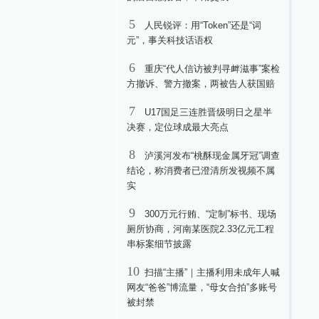
5
人民锐评：用“Token”还是“词
元”，事关科技话语权
6
重庆“代人信访被判寻衅滋事”案检
方撤诉、警方撤案，两被告人获国赔
7
U17国足三连胜晋级明日之星半
决赛，定位球成最大亮点
8
泸溪河发布“桃酥现金属牙冠”调查
结论，称消费者已澄清所发视频不属
实
9
300万元行贿、“定制”标书、现场
厕所协商，河南某医院2.33亿元工程
串标案细节披露
10
扫描“主播”｜主播利用未成年人喊
网友“爸爸”博流量，“母女合拍”多账号
被封禁