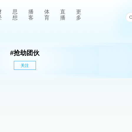
财
思
播
体
直
更
经
想
客
育
播
多
#
抢劫团伙
关注