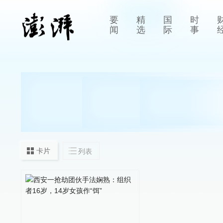
要
精
国
时
闻
选
际
事
卡片
列表