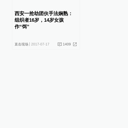
西安一抢劫团伙手法娴熟：
组织者16岁，14岁女孩
作“饵”
直击现场
2017-07-17
1409