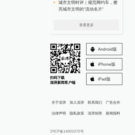
城市文明时评｜规范网约车，擦
亮城市文明的“流动名片”
查看更多
Android版
iPhone版
扫码下载
iPad版
澎湃新闻客户端
关于澎湃
加入澎湃
联系我们
广告合作
法律声明
隐私政策
澎湃矩阵
新闻报料
报料热线: 021-962866
澎湃新闻微博
沪ICP备14003370号
报料邮箱: news@thepaper.cn
澎湃新闻公众号