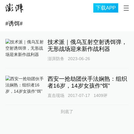
下载APP
#
诱饵
#
技术派｜俄乌互射空射诱饵弹，
无形战场迎来新作战利器
澎湃防务
2023-06-26
西安一抢劫团伙手法娴熟：组织
者16岁，14岁女孩作“饵”
直击现场
2017-07-17
1409
评
到底了