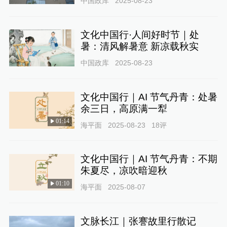
中国政库
2025-08-23
文化中国行·人间好时节｜处
暑：清风解暑意 新凉载秋实
中国政库
2025-08-23
文化中国行｜AI 节气丹青：处暑
余三日，高原满一犁
01:14
海平面
2025-08-23
18
评
文化中国行｜AI 节气丹青：不期
朱夏尽，凉吹暗迎秋
01:10
海平面
2025-08-07
文脉长江｜张謇故里行散记