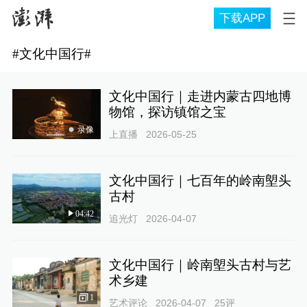
下载APP
#
文化中国行
#
文化中国行｜走进内蒙古四地博
物馆，探访镇馆之宝
录像
上直播
2026-05-25
文化中国行｜七百年的岭南塱头
古村
04:42
追光灯
2026-04-07
文化中国行｜岭南塱头古村与艺
术乡建
1
艺术评论
2026-04-07
25
评