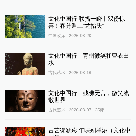
文化中国行·联播一瞬丨双份惊
喜！春分遇上“龙抬头”
中国政库
2026-03-20
文化中国行｜青州微笑和曹衣出
水
古代艺术
2026-03-16
文化中国行｜残佛无言，微笑流
散世界
古代艺术
2026-03-07
25
评
古艺绽新彩 年味别样浓（文化中