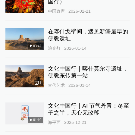
国行）
中国政库
2026-02-21
在喀什戈壁间，遇见新疆最早的
佛教遗址
03:47
追光灯
2026-01-14
文化中国行｜喀什莫尔寺遗址，
佛教东传第一站
1
古代艺术
2026-01-14
文化中国行｜AI 节气丹青：冬至
子之半，天心无改移
01:19
海平面
2025-12-21