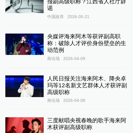
报副高级职称？江西省人社厅辟
谣
中国政库
2026-05-21
央媒评海来阿木等获评副高职
称：破除人才评价身份壁垒的生
动范例
舆论场
2026-04-09
人民日报关注海来阿木、降央卓
玛等12名新文艺群体人才获评副
高级职称
舆论场
2026-04-08
三度献唱央视春晚的歌手海来阿
木获评副高级职称