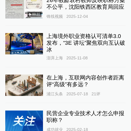
26年教龄农村教师反映职称方案
不公平，沈阳铁西区教育局回应
00:31
锋线视频
2025-12-04
上海境外职业资格认可清单3.0
发布，“3E 讲坛”聚焦双向互认破
冰
澎湃上海
2025-11-08
在上海，互联网内容创作者距离
评“高级”有多远？
浦江头条
2025-07-18
21
评
民营企业专业技术人才怎么申报
职称？
成功就业
2025-02-18