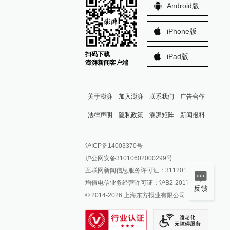
Android版
iPhone版
扫码下载
iPad版
澎湃新闻客户端
关于澎湃
加入澎湃
联系我们
广告合作
法律声明
隐私政策
澎湃矩阵
新闻报料
报料热线: 021-962866
澎湃新闻微博
沪ICP备14003370号
报料邮箱: news@thepaper.cn
澎湃新闻公众号
沪公网安备31010602000299号
澎湃新闻抖音号
互联网新闻信息服务许可证：31120170006
派生万物开放平台
增值电信业务经营许可证：沪B2-2017116
反馈
© 2014-
2026
上海东方报业有限公司
IP SHANGHAI
SIXTH TONE