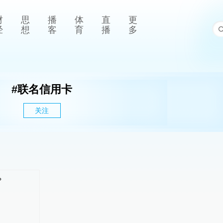
财
思
播
体
直
更
经
想
客
育
播
多
#
联名信用卡
关注