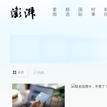
要
精
国
时
闻
选
际
事
卡片
列表