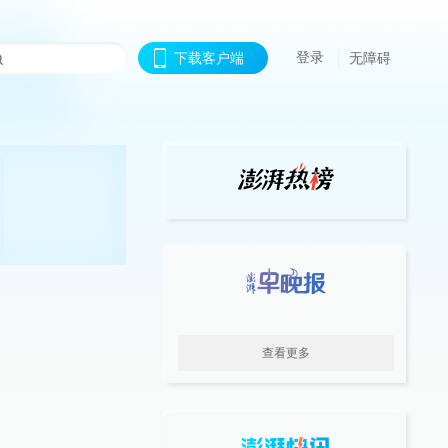
登录
下载客户端
无障碍
查看更多