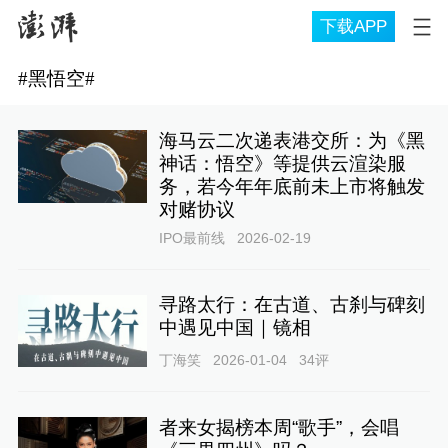
下载APP
#
黑悟空
#
海马云二次递表港交所：为《黑
神话：悟空》等提供云渲染服
务，若今年年底前未上市将触发
对赌协议
IPO最前线
2026-02-19
寻路太行：在古道、古刹与碑刻
中遇见中国｜镜相
丁海笑
2026-01-04
34
评
者来女揭榜本周“歌手”，会唱