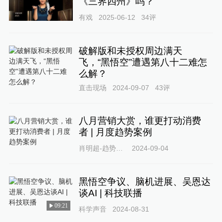
《三界四州》吗？
有戏
2025-06-12
34
评
破解版和未授权周边满天
飞，“黑悟空”遭遇第八十二难怎
么解？
直击现场
2024-09-07
43
评
八月营销大赏，谁更打动消费
者 | 月度趋势案例
肖明超-趋势观察
2024-09-04
黑悟空争议、脑机进展、吴恩达
谈AI | 科技联播
09:21
科学声音
2024-08-31