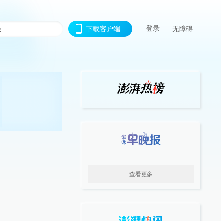
登录
下载客户端
无障碍
查看更多