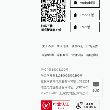
Android版
iPhone版
扫码下载
iPad版
澎湃新闻客户端
关于澎湃
加入澎湃
联系我们
广告合作
法律声明
隐私政策
澎湃矩阵
新闻报料
报料热线: 021-962866
澎湃新闻微博
沪ICP备14003370号
报料邮箱: news@thepaper.cn
澎湃新闻公众号
沪公网安备31010602000299号
澎湃新闻抖音号
互联网新闻信息服务许可证：31120170006
派生万物开放平台
增值电信业务经营许可证：沪B2-2017116
反馈
© 2014-
2026
上海东方报业有限公司
IP SHANGHAI
SIXTH TONE