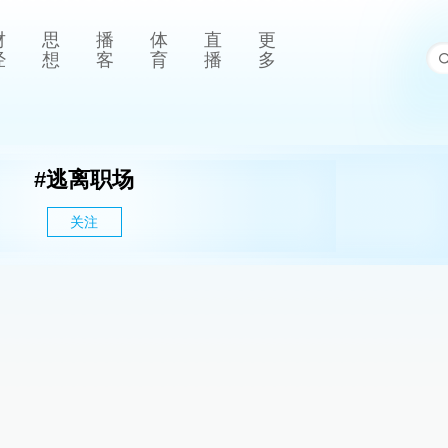
财
思
播
体
直
更
经
想
客
育
播
多
#
逃离职场
关注