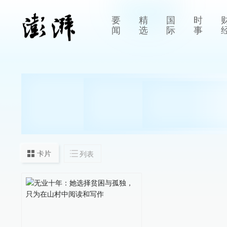
要
精
国
时
闻
选
际
事
卡片
列表