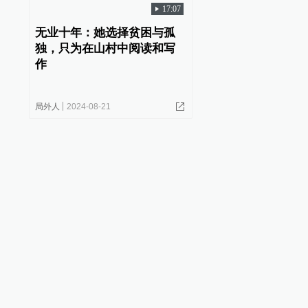
17:07
无业十年：她选择贫困与孤
独，只为在山村中阅读和写
作
局外人
2024-08-21