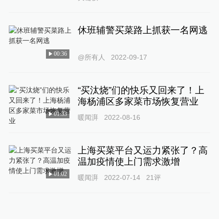
休班辅警买菜路上抓获一名网逃
00:36
@所有人
2022-09-17
“买汰烧”们的快乐又回来了！上
海杨浦区多家菜市场恢复营业
01:33
暖闻湃
2022-08-16
上海买菜平台又运力紧张了？高
温加疫情使上门需求激增
01:02
暖闻湃
2022-07-14
21
评
上海买菜记