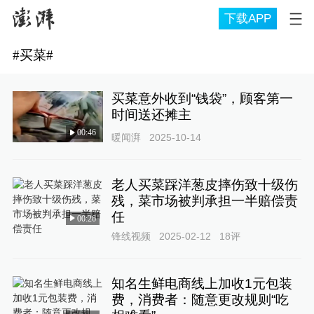
下载APP
#
买菜
#
买菜意外收到“钱袋”，顾客第一
时间送还摊主
00:46
暖闻湃
2025-10-14
老人买菜踩洋葱皮摔伤致十级伤
残，菜市场被判承担一半赔偿责
任
00:26
锋线视频
2025-02-12
18
评
知名生鲜电商线上加收1元包装
费，消费者：随意更改规则“吃