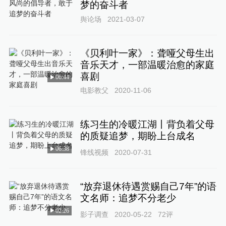
梦的奋斗者
舆论场
2021-03-07
《贝利叶一家》：聋哑父母生出
音乐天才，一部温暖治愈的家庭
喜剧
06:44
电影教父
2020-11-06
练习生的冷暖江湖丨背负着父母
的质疑追梦，期盼上台成名
06:38
锋线视频
2020-07-31
“放弃退休待遇赏赐自己7年”的语
文名师：追梦不分老少
02:26
影子调查
2020-05-22
72
评