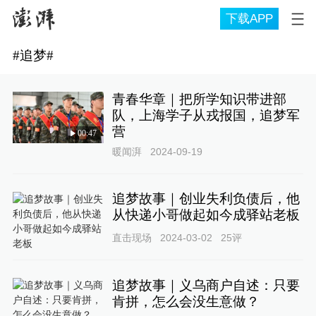
下载APP
#
追梦
#
青春华章｜把所学知识带进部
队，上海学子从戎报国，追梦军
营
00:47
暖闻湃
2024-09-19
追梦故事｜创业失利负债后，他
从快递小哥做起如今成驿站老板
直击现场
2024-03-02
25
评
追梦故事｜义乌商户自述：只要
肯拼，怎么会没生意做？