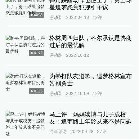
摔角踩踏动作也使上了，勇士球
星追梦恶意犯规引争议
00:36
运动装
2023-04-18
12
评
格林周四归队，科尔承认是协商
过后的最优解
01:29
运动装
2022-10-12
为拳打队友道歉，追梦格林宣布
暂别勇士
01:15
运动装
2022-10-09
12
评
马上评｜妈妈读博与儿子成校
友：追梦路上年龄从来不是问题
澎湃评论
2022-09-28
87
评