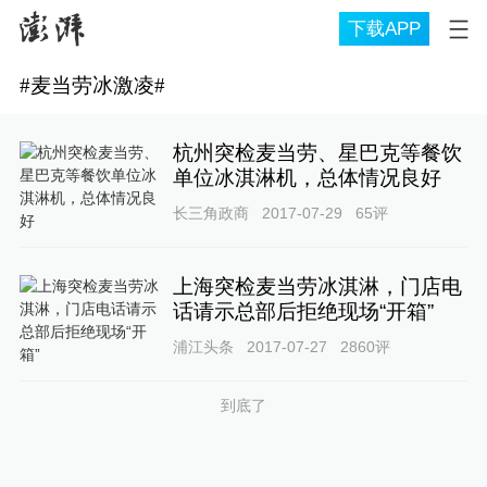
下载APP
#
麦当劳冰激凌
#
杭州突检麦当劳、星巴克等餐饮
单位冰淇淋机，总体情况良好
长三角政商
2017-07-29
65
评
上海突检麦当劳冰淇淋，门店电
话请示总部后拒绝现场“开箱”
浦江头条
2017-07-27
2860
评
到底了