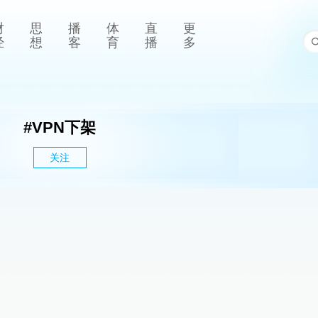
财
思
播
体
直
更
经
想
客
育
播
多
#
VPN下架
关注