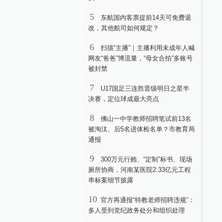
5
东航国内客票提前14天可免费退
改，其他航司如何规定？
6
扫描“主播”｜主播利用未成年人喊
网友“爸爸”博流量，“母女合拍”多账号
被封禁
7
U17国足三连胜晋级明日之星半
决赛，定位球成最大亮点
8
佛山一中学教师招聘笔试前13名
被淘汰、后5名进体检名单？市教育局
通报
9
300万元行贿、“定制”标书、现场
厕所协商，河南某医院2.33亿元工程
串标案细节披露
10
官方再通报“特教老师招聘违规”：
多人受到党纪政务处分和组织处理