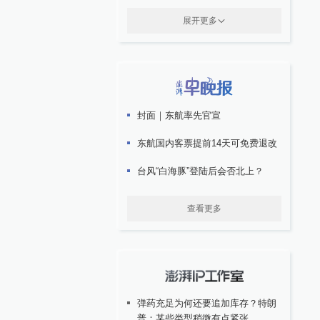
展开更多
封面｜东航率先官宣
东航国内客票提前14天可免费退改
台风“白海豚”登陆后会否北上？
查看更多
弹药充足为何还要追加库存？特朗
普：某些类型稍微有点紧张