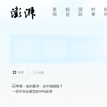
要
精
国
时
闻
选
际
事
卡片
列表