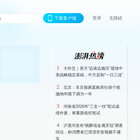
登录
下载客户端
无障碍
1
大外交｜美方“边谈边施压”侵蚀中
美战略稳定基础，中方反制“一日三连”
2
北京：非京籍家庭购房社保个税
缴纳年限下调为一年
3
河南省2026年“三支一扶”笔试成
绩作废，将重新组织笔试
4
泸溪河发布“桃酥现金属牙冠”调查
结论，称消费者已澄清所发视频不属
实