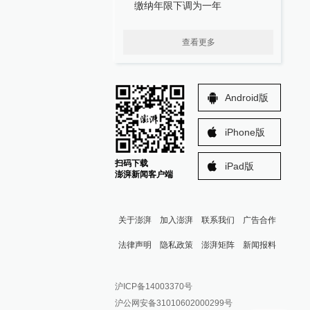
缴纳年限下调为一年
查看更多
Android版
iPhone版
扫码下载
iPad版
澎湃新闻客户端
关于澎湃
加入澎湃
联系我们
广告合作
法律声明
隐私政策
澎湃矩阵
新闻报料
报料热线: 021-962866
澎湃新闻微博
沪ICP备14003370号
报料邮箱: news@thepaper.cn
澎湃新闻公众号
沪公网安备31010602000299号
澎湃新闻抖音号