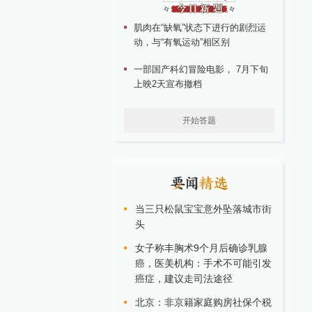
肌肉在“缺氧”状态下进行的剧烈运
动，与“有氧运动”相区别
一部国产科幻冒险电影， 7月下旬
上映2天宣布撤档
开始答题
当三只松鼠宝宝意外坠落城市街
头
女子称丰胸术9个月后确诊乳腺
癌，医美机构：手术不可能引发
癌症，建议走司法途径
北京：非京籍家庭购房社保个税