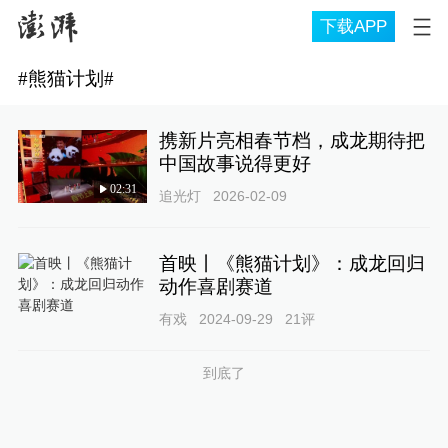
下载APP
#
熊猫计划
#
携新片亮相春节档，成龙期待把
中国故事说得更好
02:31
追光灯
2026-02-09
首映丨《熊猫计划》：成龙回归
动作喜剧赛道
有戏
2024-09-29
21
评
到底了