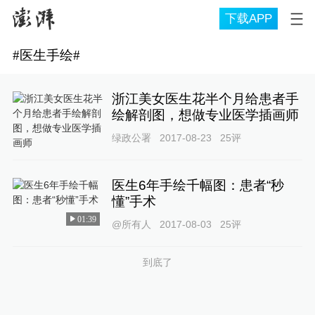
下载APP
#
医生手绘
#
浙江美女医生花半个月给患者手
绘解剖图，想做专业医学插画师
绿政公署
2017-08-23
25
评
医生6年手绘千幅图：患者“秒
懂”手术
01:39
@所有人
2017-08-03
25
评
到底了