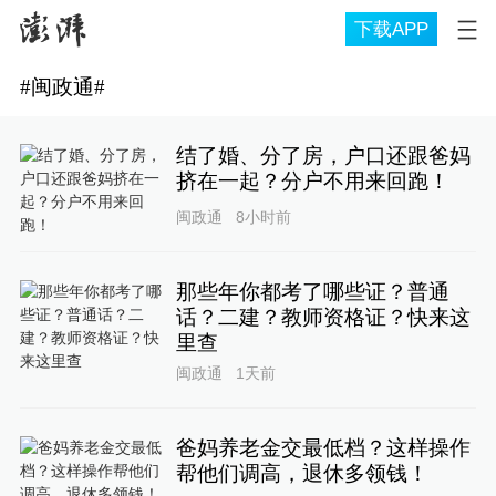
下载APP
#
闽政通
#
结了婚、分了房，户口还跟爸妈
挤在一起？分户不用来回跑！
闽政通
8小时前
那些年你都考了哪些证？普通
话？二建？教师资格证？快来这
里查
闽政通
1天前
爸妈养老金交最低档？这样操作
帮他们调高，退休多领钱！