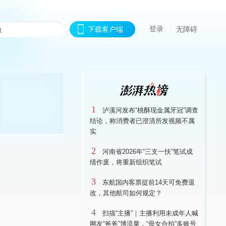
登录
下载客户端
无障碍
1
泸溪河发布“桃酥现金属牙冠”调查
结论，称消费者已澄清所发视频不属
实
2
河南省2026年“三支一扶”笔试成
绩作废，将重新组织笔试
3
东航国内客票提前14天可免费退
改，其他航司如何规定？
4
扫描“主播”｜主播利用未成年人喊
网友“爸爸”博流量，“母女合拍”多账号