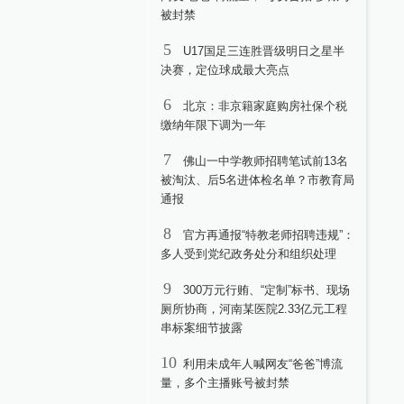
被封禁
5
U17国足三连胜晋级明日之星半
决赛，定位球成最大亮点
6
北京：非京籍家庭购房社保个税
缴纳年限下调为一年
7
佛山一中学教师招聘笔试前13名
被淘汰、后5名进体检名单？市教育局
通报
8
官方再通报“特教老师招聘违规”：
多人受到党纪政务处分和组织处理
9
300万元行贿、“定制”标书、现场
厕所协商，河南某医院2.33亿元工程
串标案细节披露
10
利用未成年人喊网友“爸爸”博流
量，多个主播账号被封禁