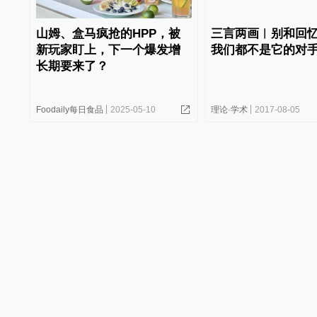
山姆、盒马疯抢的HPP，被
三言两画︱别和回
新玩家盯上，下一个爆发增
我们都不是它的对
长期要来了？
Foodaily每日食品
2025-05-10
理论·学术
2017-08-05