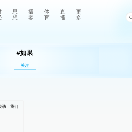
财
思
播
体
直
更
经
想
客
育
播
多
#
如果
关注