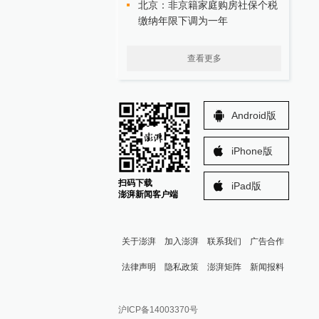
北京：非京籍家庭购房社保个税
缴纳年限下调为一年
查看更多
Android版
iPhone版
扫码下载
iPad版
澎湃新闻客户端
关于澎湃
加入澎湃
联系我们
广告合作
法律声明
隐私政策
澎湃矩阵
新闻报料
报料热线: 021-962866
澎湃新闻微博
沪ICP备14003370号
报料邮箱: news@thepaper.cn
澎湃新闻公众号