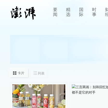
要
精
国
时
闻
选
际
事
卡片
列表