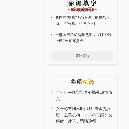
肌肉在“缺氧”状态下进行的剧烈运
动，与“有氧运动”相区别
一部国产科幻冒险电影， 7月下旬
上映2天宣布撤档
开始答题
当三只松鼠宝宝意外坠落城市街
头
女子称丰胸术9个月后确诊乳腺
癌，医美机构：手术不可能引发
癌症，建议走司法途径