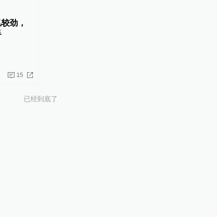
忆较劲，
手
15
已经到底了