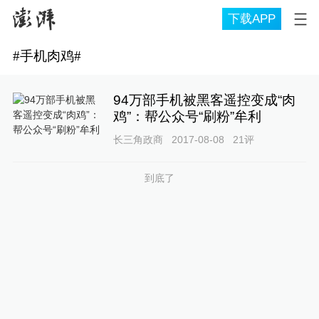
下载APP
#
手机肉鸡
#
94万部手机被黑客遥控变成“肉
鸡”：帮公众号“刷粉”牟利
长三角政商
2017-08-08
21
评
到底了