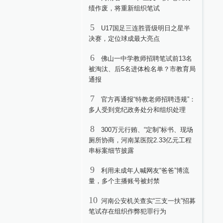
绩作废，将重新组织笔试
5
U17国足三连胜晋级明日之星半
决赛，定位球成最大亮点
6
佛山一中学教师招聘笔试前13名
被淘汰、后5名进体检名单？市教育局
通报
7
官方再通报“特教老师招聘违规”：
多人受到党纪政务处分和组织处理
8
300万元行贿、“定制”标书、现场
厕所协商，河南某医院2.33亿元工程
串标案细节披露
9
利用未成年人喊网友“爸爸”博流
量，多个主播账号被封禁
10
河南公安机关查实“三支一扶”招募
笔试存在组织作弊犯罪行为