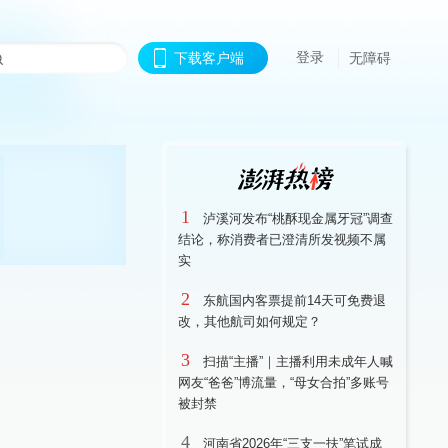
登录
下载客户端
无障碍
1
泸溪河发布“桃酥现金属牙冠”调查
结论，称消费者已澄清所发视频不属
实
2
东航国内客票提前14天可免费退
改，其他航司如何规定？
3
扫描“主播”｜主播利用未成年人喊
网友“爸爸”博流量，“母女合拍”多账号
被封禁
4
河南省2026年“三支一扶”笔试成