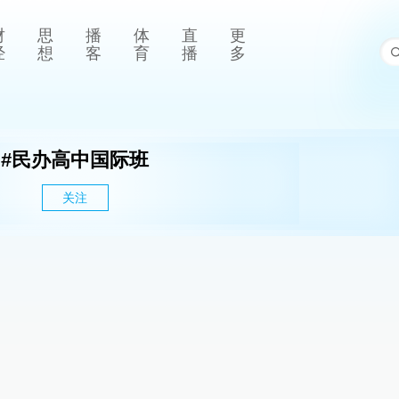
财
思
播
体
直
更
经
想
客
育
播
多
#
民办高中国际班
关注