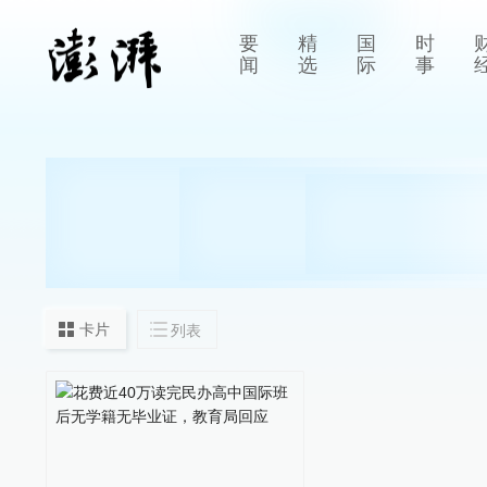
要
精
国
时
闻
选
际
事
卡片
列表