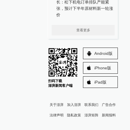
长：松下机电订单排队产能紧
张，预计下半年原材料新一轮涨
价
查看更多
Android版
iPhone版
扫码下载
iPad版
澎湃新闻客户端
关于澎湃
加入澎湃
联系我们
广告合作
法律声明
隐私政策
澎湃矩阵
新闻报料
报料热线: 021-962866
澎湃新闻微博