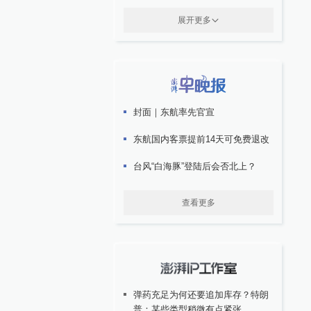
展开更多
封面｜东航率先官宣
东航国内客票提前14天可免费退改
台风“白海豚”登陆后会否北上？
查看更多
弹药充足为何还要追加库存？特朗
普：某些类型稍微有点紧张