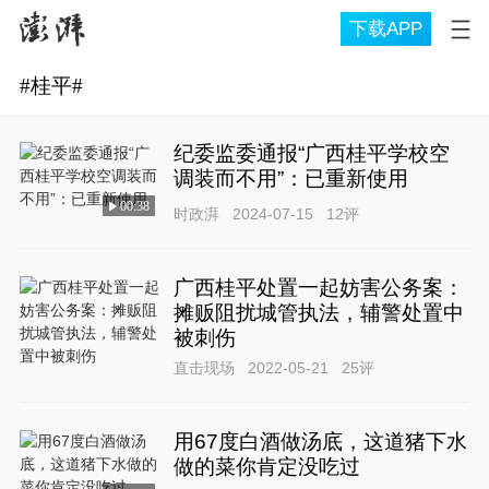
下载APP
#
桂平
#
纪委监委通报“广西桂平学校空
调装而不用”：已重新使用
00:38
时政湃
2024-07-15
12
评
广西桂平处置一起妨害公务案：
摊贩阻扰城管执法，辅警处置中
被刺伤
直击现场
2022-05-21
25
评
用67度白酒做汤底，这道猪下水
做的菜你肯定没吃过