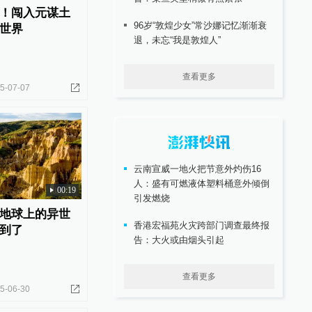
！闯入元谋土
96岁“敦煌少女”常沙娜记忆渐渐衰
世界
退，未忘“我是敦煌人”
查看更多
5-07-07
云南宣威一地火把节意外灼伤16
人：盛有可燃液体塑料桶意外倾倒
00:19
引发燃烧
地球上的异世
香港宏福苑火灾跨部门调查最终报
到了
告：大火或由烟头引起
查看更多
5-06-30