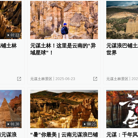
01:22
巴铺土林
元谋土林！这里是云南的“异
元谋浪巴铺土
域星球”！
世界
元谋土林景区
2025-06-23
元谋土林景区
202
01:30
00:25
南元谋浪
“暑”你最美 | 云南元谋浪巴铺
元谋：千年风