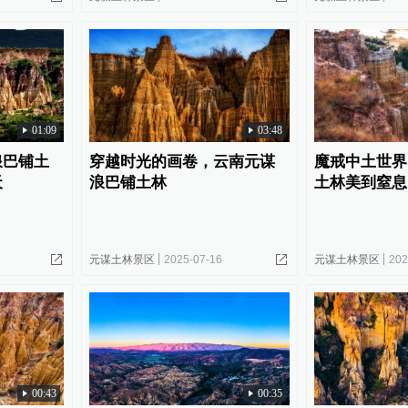
01:09
03:48
浪巴铺土
穿越时光的画卷，云南元谋
魔戒中土世界
天
浪巴铺土林
土林美到窒息
元谋土林景区
2025-07-16
元谋土林景区
202
00:43
00:35