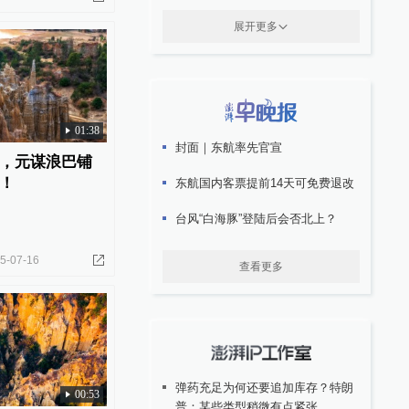
展开更多
01:38
封面｜东航率先官宣
，元谋浪巴铺
！​
东航国内客票提前14天可免费退改
台风“白海豚”登陆后会否北上？
5-07-16
查看更多
弹药充足为何还要追加库存？特朗
00:53
普：某些类型稍微有点紧张