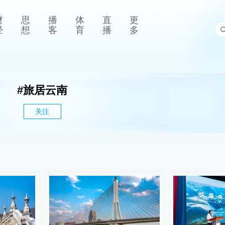
财
思
播
体
直
更
经
想
客
育
播
多
#
旅居云南
关注