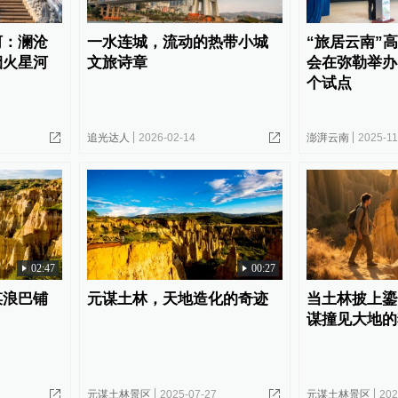
河：澜沧
一水连城，流动的热带小城
“旅居云南”
烟火星河
文旅诗章
会在弥勒举办
个试点
追光达人
2026-02-14
澎湃云南
2025-11
02:47
00:27
谋浪巴铺
元谋土林，天地造化的奇迹
当土林披上鎏
谋撞见大地的
元谋土林景区
2025-07-27
元谋土林景区
202