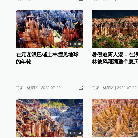
01:16
在元谋浪巴铺土林撞见地球
暑假逃离人潮，在
的年轮
林被风灌满整个夏
元谋土林景区
2025-07-20
元谋土林景区
2025-07-20
00:24