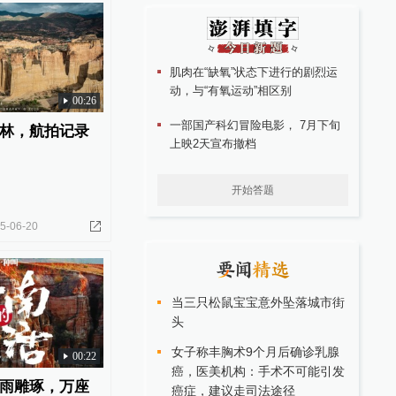
肌肉在“缺氧”状态下进行的剧烈运
动，与“有氧运动”相区别
00:26
一部国产科幻冒险电影， 7月下旬
林，航拍记录
上映2天宣布撤档
开始答题
5-06-20
当三只松鼠宝宝意外坠落城市街
头
女子称丰胸术9个月后确诊乳腺
00:22
癌，医美机构：手术不可能引发
雨雕琢，万座
癌症，建议走司法途径