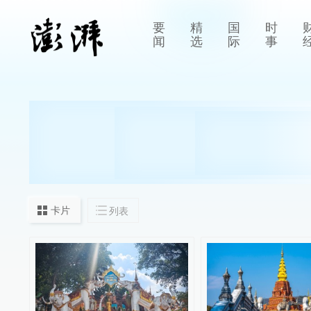
要
精
国
时
闻
选
际
事
卡片
列表