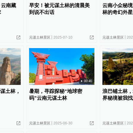
，云南藏
早安！被元谋土林的清晨美
云南小众秘境
球
到说不出话
林的奇幻外星
元谋土林景区
2025-07-10
元谋土林景区
202
00:46
元谋土林，
暑期，寻踪探秘“地球密
浪巴铺土林，
码”云南元谋土林
界秘境被我找
元谋土林景区
2025-06-30
元谋土林景区
202