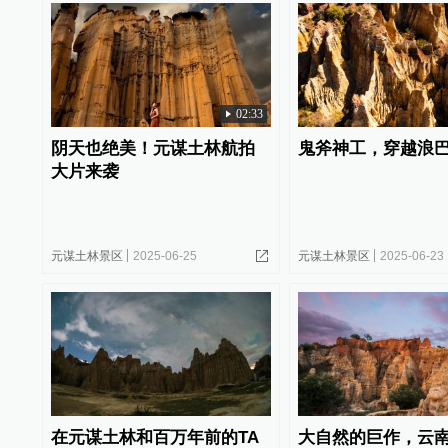
02:33
阴天也绝美！元谋土林航拍
鬼斧神工，穿越浪
大片来袭
元谋土林景区
2025-06-25
元谋土林景区
2025-06-23
在元谋土林和百万年前的TA
大自然的巨作，云