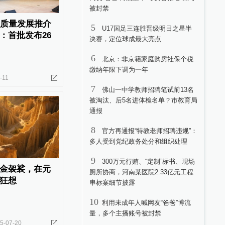
被封禁
高质量发展推介
5
U17国足三连胜晋级明日之星半
：首批发布26
决赛，定位球成最大亮点
6
北京：非京籍家庭购房社保个税
缴纳年限下调为一年
-11
7
佛山一中学教师招聘笔试前13名
被淘汰、后5名进体检名单？市教育局
通报
8
官方再通报“特教老师招聘违规”：
多人受到党纪政务处分和组织处理
9
300万元行贿、“定制”标书、现场
金袈裟，在元
厕所协商，河南某医院2.33亿元工程
狂想
串标案细节披露
10
利用未成年人喊网友“爸爸”博流
量，多个主播账号被封禁
5-07-20