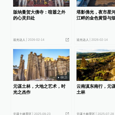
版纳曼贺大佛寺：喧嚣之外
塔影佛光，夜市星
的心灵归处
江畔的金色黄昏与
追光达人
2026-02-14
追光达人
2026-02-14
00:21
元谋土林，大地之艺术，时
云南滇东南行，元
光之杰作
土林
元谋土林景区
2025-09-23
元谋土林景区
2025-07-28