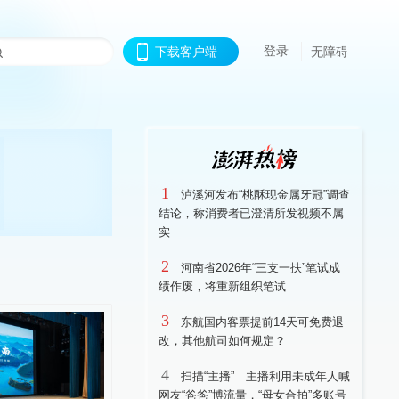
登录
下载客户端
无障碍
1
泸溪河发布“桃酥现金属牙冠”调查
结论，称消费者已澄清所发视频不属
实
2
河南省2026年“三支一扶”笔试成
绩作废，将重新组织笔试
3
东航国内客票提前14天可免费退
改，其他航司如何规定？
4
扫描“主播”｜主播利用未成年人喊
网友“爸爸”博流量，“母女合拍”多账号