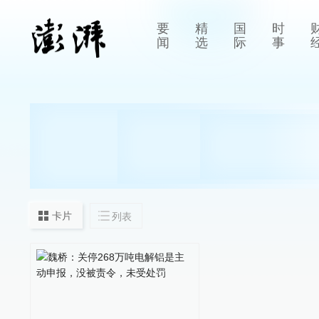
要
精
国
时
闻
选
际
事
卡片
列表