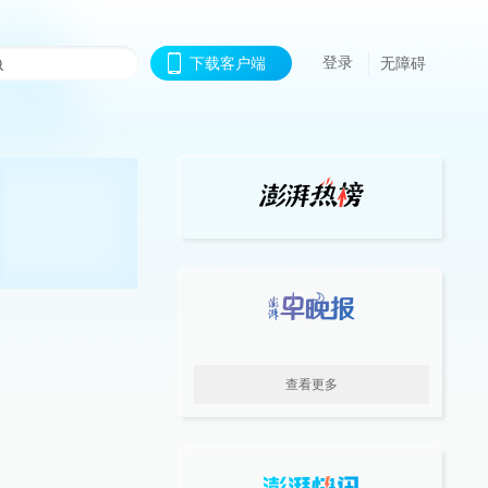
登录
下载客户端
无障碍
查看更多