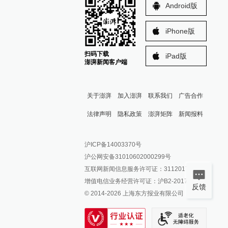
Android版
iPhone版
扫码下载
iPad版
澎湃新闻客户端
关于澎湃
加入澎湃
联系我们
广告合作
法律声明
隐私政策
澎湃矩阵
新闻报料
报料热线: 021-962866
澎湃新闻微博
沪ICP备14003370号
报料邮箱: news@thepaper.cn
澎湃新闻公众号
沪公网安备31010602000299号
澎湃新闻抖音号
互联网新闻信息服务许可证：31120170006
派生万物开放平台
增值电信业务经营许可证：沪B2-2017116
反馈
© 2014-
2026
上海东方报业有限公司
IP SHANGHAI
SIXTH TONE