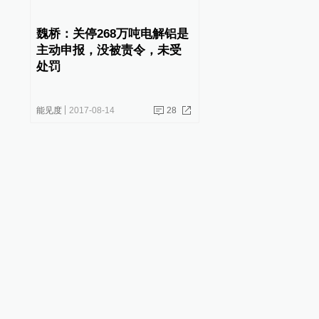
魏桥：关停268万吨电解铝是
主动申报，没被责令，未受
处罚
能见度
2017-08-14
28