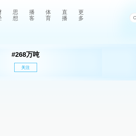
财
思
播
体
直
更
经
想
客
育
播
多
#
268万吨
关注