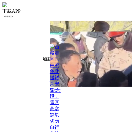
下载APP
#
西藏震区
#
子弟兵发放过冬物资，西藏
震区孩子们穿新衣啦！
暖闻湃
2025-01-09
12
评
听到这首歌就有力量！西藏
震区小朋友与子弟兵共唱国
歌
暖闻湃
2025-01-08
西藏震区已由紧急救援转为
安置阶段，震区高寒缺氧切
勿自行前往救援
锋线视频
2025-01-08
加载失败，请点击重试
00:14
00:14