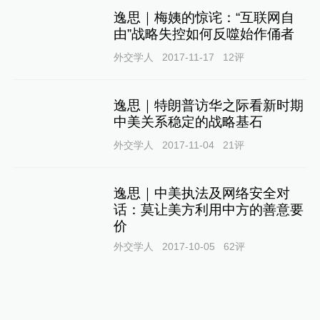
逸思｜梅姨的惊诧：“互联网自
由”战略失控如何反噬始作俑者
外交学人
2017-11-17
12
评
逸思｜特朗普访华之际看新时期
中美关系稳定的战略基石
外交学人
2017-11-04
21
评
逸思｜中美执法及网络安全对
话：莫让美方利用中方的善意要
价
外交学人
2017-10-05
62
评
逸思｜关停比特币交易平台：兼
顾安全与技术创新的机遇与考验