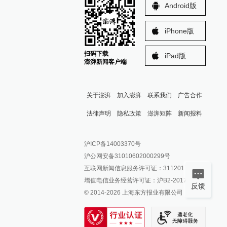
Android版
iPhone版
扫码下载
iPad版
澎湃新闻客户端
关于澎湃
加入澎湃
联系我们
广告合作
法律声明
隐私政策
澎湃矩阵
新闻报料
报料热线: 021-962866
澎湃新闻微博
沪ICP备14003370号
报料邮箱: news@thepaper.cn
澎湃新闻公众号
沪公网安备31010602000299号
澎湃新闻抖音号
互联网新闻信息服务许可证：31120170006
派生万物开放平台
增值电信业务经营许可证：沪B2-2017116
反馈
© 2014-
2026
上海东方报业有限公司
IP SHANGHAI
SIXTH TONE