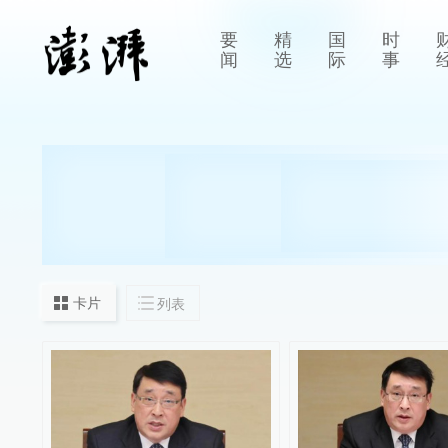
要
精
国
时
闻
选
际
事
卡片
列表