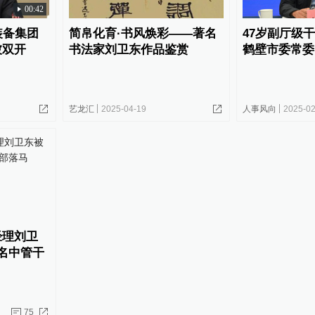
00:42
装备集团
简帛化育·书风焕彩——著名
47岁副厅级
被双开
书法家刘卫东作品鉴赏
鹤壁市委常委
艺龙汇
2025-04-19
人事风向
2025-02
经理刘卫
名中管干
75