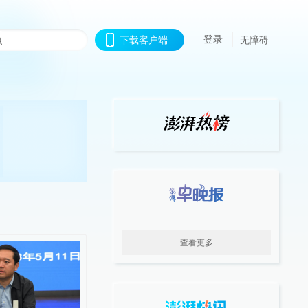
登录
下载客户端
无障碍
查看更多