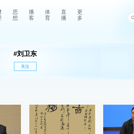
财
思
播
体
直
更
经
想
客
育
播
多
#
刘卫东
关注