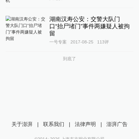
湖南汉寿公安：交警大队门
口“抬尸堵门”事件两嫌疑人被拘
留
一号专案
2017-08-25
113
评
到底了
关于澎湃
|
联系我们
|
法律声明
|
澎湃广告
©2014~
2026
上海东方报业有限公司