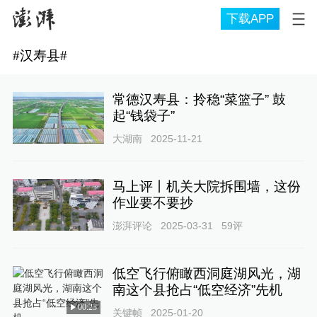
下载APP
#
汉寿县
#
常德汉寿县：拎稳“菜篮子” 鼓
起“钱袋子”
大湖南
2025-11-21
马上评丨机关大院拆围墙，这份
作业要不要抄
澎湃评论
2025-03-31
59
评
低空飞行俯瞰西洞庭湖风光，湖
南这个县抢占“低空经济”先机
00:23
关键帧
2025-01-20