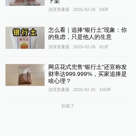
下架
澎湃质量观
2025-02-26
59
评
怎么看｜追捧“银行土”现象：你
的焦虑，只是他人的生意
澎湃质量观
2025-02-26
91
评
网店花式兜售“银行土”还宣称发
财率达999.999%，买家追捧是
啥心理？
澎湃质量观
2025-02-25
150
评
到底了