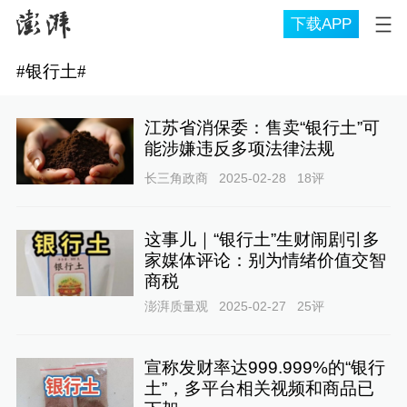
下载APP
#
银行土
#
江苏省消保委：售卖“银行土”可
能涉嫌违反多项法律法规
长三角政商
2025-02-28
18
评
这事儿｜“银行土”生财闹剧引多
家媒体评论：别为情绪价值交智
商税
澎湃质量观
2025-02-27
25
评
宣称发财率达999.999%的“银行
土”，多平台相关视频和商品已