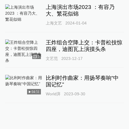
上海演出市场2023 ：有容乃
大、繁花似锦
上海文艺
2024-01-04
王炸组合空降上交：卡普松技惊
四座，迪图瓦上演摸头杀
1
文艺范
2023-12-17
比利时作曲家：用扬琴奏响“中
国记忆”
04:51
World湃
2023-09-30
从调研“民意”到群众“满意”，上海
长宁这项工作为何广受好评？