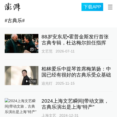
下载APP
#
古典乐
#
88岁安东尼•霍普金斯发行首张
古典专辑，杜达梅尔担任指挥
1
文艺范
2026-07-11
柏林爱乐中提琴首席梅第扬：中
国已经有很好的古典乐受众基础
02:00
追光灯
2025-11-15
2024上海文艺瞬间|带动文旅，
古典乐演出是上海“特产”
上海文艺
2024-12-31