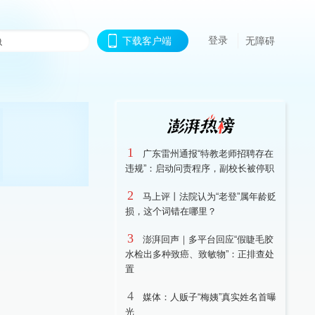
登录
下载客户端
无障碍
1
广东雷州通报“特教老师招聘存在
违规”：启动问责程序，副校长被停职
2
马上评丨法院认为“老登”属年龄贬
损，这个词错在哪里？
3
澎湃回声｜多平台回应“假睫毛胶
水检出多种致癌、致敏物”：正排查处
置
4
媒体：人贩子“梅姨”真实姓名首曝
光