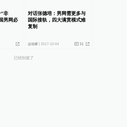
“非
对话张德培：男网需更多与
国男网必
国际接轨，四大满贯模式难
复制
运动家
2017-10-04
31
已经到底了