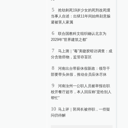
5
抢劫刺死19岁少女的死刑改死缓
当事人自述：出狱11年间始终刻意躲
避被害人家属
6
联合国教科文组织确认北京为
2029年“世界建筑之都”
7
马上测｜“毒”美睫胶暗访调查：成
分含致癌物，监管存盲区
8
河南出台带薪休假新政：领导干
部要带头休假，推动全员应休尽休
9
河南汝州一公职人员被举报在职
校开餐厅超市，本人回应称“是给别人
帮忙”
10
马上评｜郭局长被停职，一些疑
问仍待解