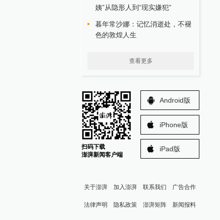
姨”从隐形人到“现实嫌犯”
暮年常沙娜：记忆消逝处，不褪
色的敦煌人生
查看更多
Android版
iPhone版
扫码下载
iPad版
澎湃新闻客户端
关于澎湃
加入澎湃
联系我们
广告合作
法律声明
隐私政策
澎湃矩阵
新闻报料