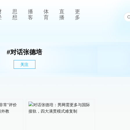
财
思
播
体
直
更
经
想
客
育
播
多
#
对话张德培
关注