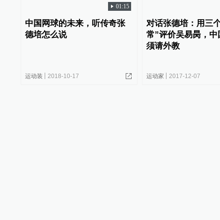
01:15
中国网球的未来，听传奇张
对话张德培：用三个
德培怎么说
常”评价吴易昺，中
须请外教
运动装
2018-10-17
运动家
2017-12-07