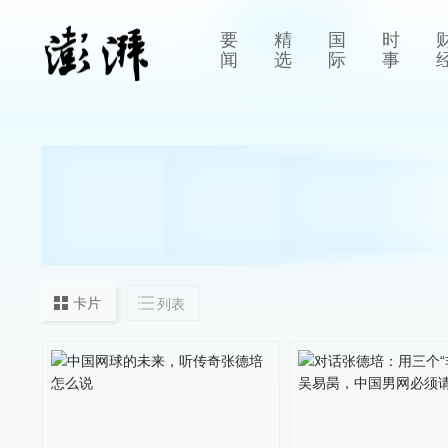
要
精
国
时
闻
选
际
事
卡片
列表