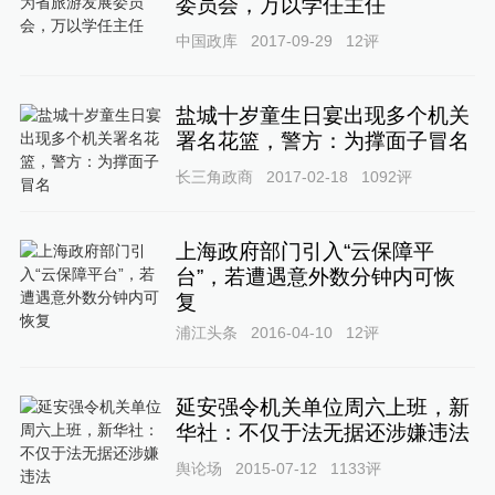
委员会，万以学任主任
中国政库
2017-09-29
12
评
盐城十岁童生日宴出现多个机关
署名花篮，警方：为撑面子冒名
长三角政商
2017-02-18
1092
评
上海政府部门引入“云保障平
台”，若遭遇意外数分钟内可恢
复
浦江头条
2016-04-10
12
评
延安强令机关单位周六上班，新
华社：不仅于法无据还涉嫌违法
舆论场
2015-07-12
1133
评