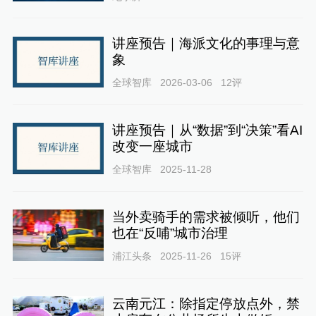
讲座预告｜海派文化的事理与意
象
全球智库
2026-03-06
12
评
讲座预告｜从“数据”到“决策”看AI
改变一座城市
全球智库
2025-11-28
当外卖骑手的需求被倾听，他们
也在“反哺”城市治理
浦江头条
2025-11-26
15
评
云南元江：除指定停放点外，禁