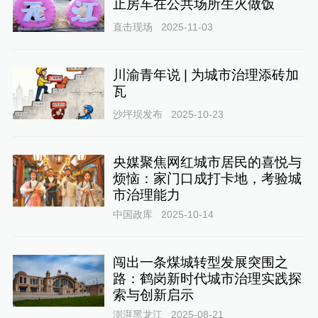
止房车在公共场所生火做饭
直击现场
2025-11-03
川渝青年说 | 为城市治理添砖加
瓦
沙坪坝发布
2025-10-23
央媒聚焦网红城市居民的喜悦与
烦恼：家门口成打卡地，考验城
市治理能力
中国政库
2025-10-14
闯出一条煤城转型发展突围之
路：鹤岗新时代城市治理实践探
索与创新启示
澎湃黑龙江
2025-08-21