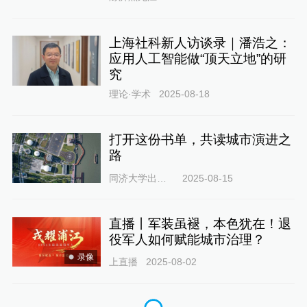
上海社科新人访谈录｜潘浩之：
应用人工智能做“顶天立地”的研
究
理论·学术
2025-08-18
打开这份书单，共读城市演进之
路
同济大学出版社
2025-08-15
直播丨军装虽褪，本色犹在！退
役军人如何赋能城市治理？
录像
上直播
2025-08-02