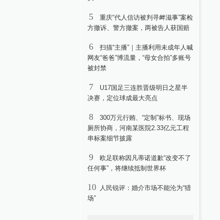
5
重庆“代人信访被判寻衅滋事”案检
方撤诉、警方撤案，两被告人获国赔
6
扫描“主播”｜主播利用未成年人喊
网友“爸爸”博流量，“母女合拍”多账号
被封禁
7
U17国足三连胜晋级明日之星半
决赛，定位球成最大亮点
8
300万元行贿、“定制”标书、现场
厕所协商，河南某医院2.33亿元工程
串标案细节披露
9
欧足联称因凡蒂诺道歉“改变不了
任何事”，将继续抵制世界杯
10
人民锐评：婚介市场不能沦为“猎
场”