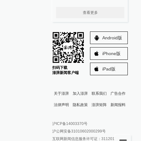
查看更多
Android版
iPhone版
扫码下载
iPad版
澎湃新闻客户端
关于澎湃
加入澎湃
联系我们
广告合作
法律声明
隐私政策
澎湃矩阵
新闻报料
报料热线: 021-962866
澎湃新闻微博
沪ICP备14003370号
报料邮箱: news@thepaper.cn
澎湃新闻公众号
沪公网安备31010602000299号
澎湃新闻抖音号
互联网新闻信息服务许可证：31120170006