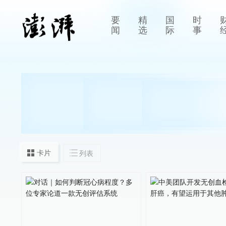
要
精
国
时
闻
选
际
事
卡片
列表