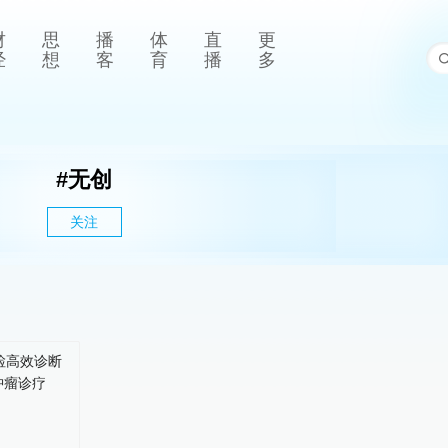
财
思
播
体
直
更
经
想
客
育
播
多
#
无创
关注