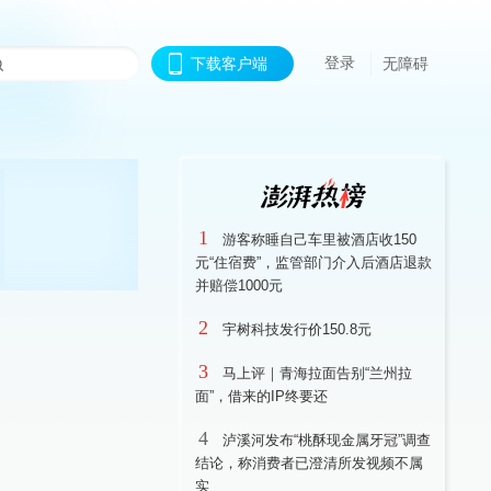
登录
下载客户端
无障碍
1
游客称睡自己车里被酒店收150
元“住宿费”，监管部门介入后酒店退款
并赔偿1000元
2
宇树科技发行价150.8元
3
马上评｜青海拉面告别“兰州拉
面”，借来的IP终要还
4
泸溪河发布“桃酥现金属牙冠”调查
结论，称消费者已澄清所发视频不属
实