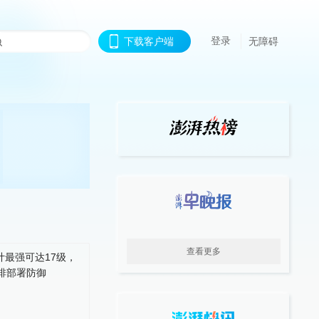
登录
下载客户端
无障碍
查看更多