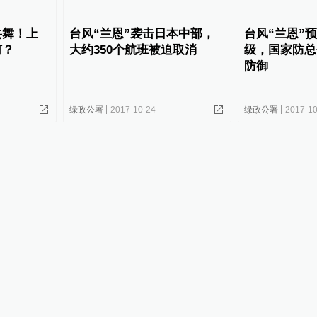
共舞！上
台风“兰恩”袭击日本中部，
台风“兰恩”预
何？
大约350个航班被迫取消
级，国家防总
防御
绿政公署
2017-10-24
绿政公署
2017-10