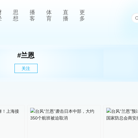
财
思
播
体
直
更
经
想
客
育
播
多
#
兰恩
关注