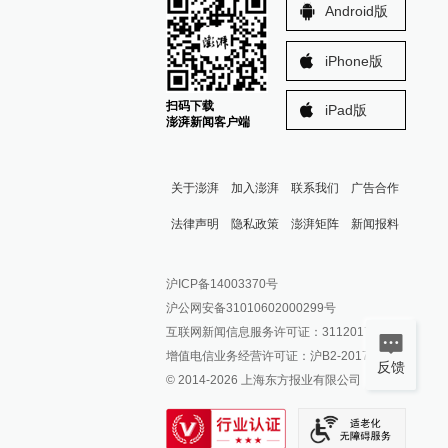
Android版
iPhone版
扫码下载
iPad版
澎湃新闻客户端
关于澎湃
加入澎湃
联系我们
广告合作
法律声明
隐私政策
澎湃矩阵
新闻报料
报料热线: 021-962866
澎湃新闻微博
沪ICP备14003370号
报料邮箱: news@thepaper.cn
澎湃新闻公众号
沪公网安备31010602000299号
澎湃新闻抖音号
互联网新闻信息服务许可证：31120170006
派生万物开放平台
增值电信业务经营许可证：沪B2-2017116
反馈
© 2014-
2026
上海东方报业有限公司
IP SHANGHAI
SIXTH TONE