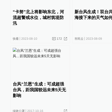
“卡努”北上将影响东北，河
新台风生成！双台
流超警戒水位，城村筑堤防
海接下来的天气如
汛
快看
2023-08-10
172
市民云
2023-08-09
台风“兰恩”生成：可成超强
台风，距我国较远未来5天无
影响
绿政公署
2017-10-16