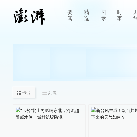
要
精
国
时
闻
选
际
事
卡片
列表