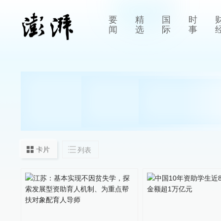
要
精
国
时
闻
选
际
事
卡片
列表