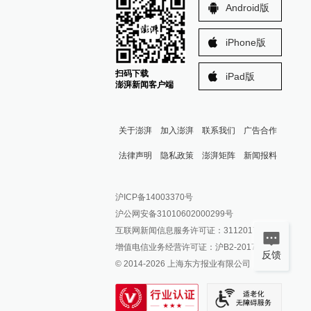
Android版
iPhone版
扫码下载
iPad版
澎湃新闻客户端
关于澎湃
加入澎湃
联系我们
广告合作
法律声明
隐私政策
澎湃矩阵
新闻报料
报料热线: 021-962866
澎湃新闻微博
沪ICP备14003370号
报料邮箱: news@thepaper.cn
澎湃新闻公众号
沪公网安备31010602000299号
澎湃新闻抖音号
互联网新闻信息服务许可证：31120170006
派生万物开放平台
增值电信业务经营许可证：沪B2-2017116
反馈
© 2014-
2026
上海东方报业有限公司
IP SHANGHAI
SIXTH TONE