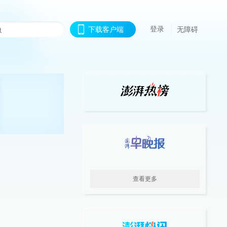
登录
下载客户端
无障碍
查看更多