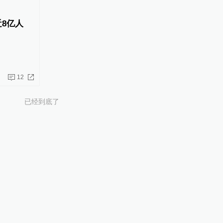
近8亿人
12
已经到底了