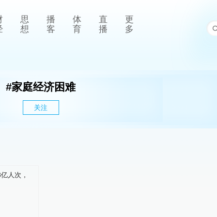
财
思
播
体
直
更
经
想
客
育
播
多
#
家庭经济困难
关注