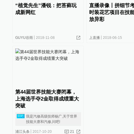
“植觉先生”潘锐：把苔藓玩
直播录像丨拼细节
成新网红
时装花艺项目在技
放异彩
GUYU谷雨
2018-11-08
上直播
2018-06-15
第44届世界技能大赛闭幕，
上海选手夺2金取得成绩重大
突破
我是汽修高级技师杨广,关于世界
问吧
技能大赛和汽修,问吧!
浦江头条
2017-10-20
21