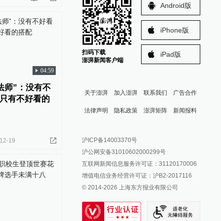
Android版
iPhone版
扫码下载
iPad版
澎湃新闻客户端
04:59
法师”：没有不
关于澎湃
加入澎湃
联系我们
广告合作
只有不好看的
法律声明
隐私政策
澎湃矩阵
新闻报料
报料热线: 021-962866
澎湃新闻微博
沪ICP备14003370号
12-19
报料邮箱: news@thepaper.cn
澎湃新闻公众号
沪公网安备31010602000299号
澎湃新闻抖音号
互联网新闻信息服务许可证：31120170006
派生万物开放平台
增值电信业务经营许可证：沪B2-2017116
© 2014-
2026
上海东方报业有限公司
IP SHANGHAI
SIXTH TONE