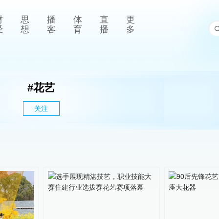
财
思
播
体
直
更
经
想
客
育
播
多
#
花艺
关注