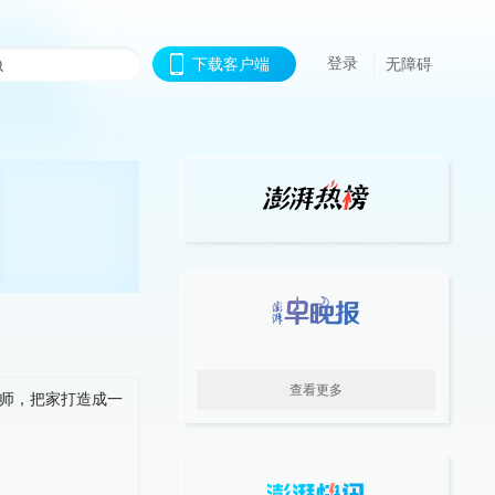
登录
下载客户端
无障碍
查看更多