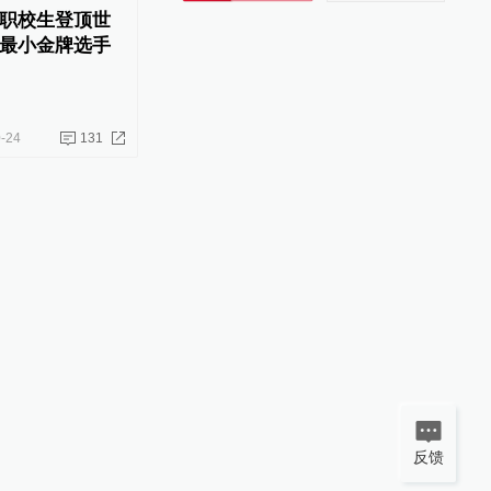
职校生登顶世
最小金牌选手
-24
131
反馈