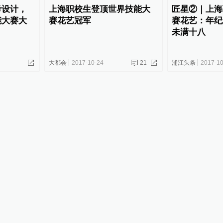
考设计，
上海职校生登顶世界技能大
匠星②｜上海
能大赛大
赛花艺冠军
赛花艺：年纪
未满十八
大都会
2017-10-24
21
浦江头条
2017-10