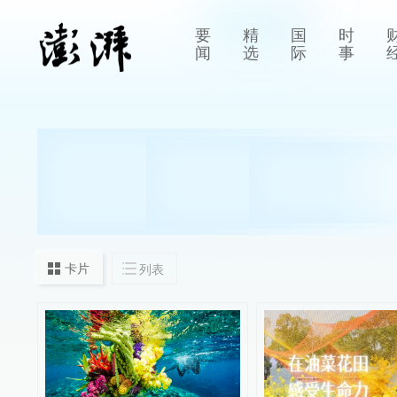
要
精
国
时
闻
选
际
事
卡片
列表