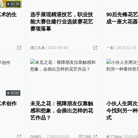
02:50
艺术的生
选手展现精湛技艺，职业技
90后先锋花
能大赛住建行业选拔赛花艺
成一座大花器
赛项落幕
浦江头条
2023-05-30
一条
2022-11-16
05:02
艺术创作
未见之花：视障朋友仅靠触
小伙人生两次
感和想象，会插出怎样的花
今找到另一种
艺作品？
式
GANGSIDA
2020-12-03
248
收了Sola
2020-0