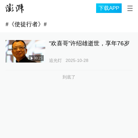
下载APP
#
《使徒行者》
#
“欢喜哥”许绍雄逝世，享年76岁
00:25
追光灯
2025-10-28
到底了