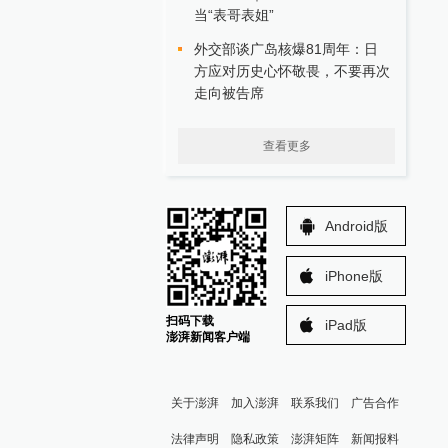
当“表哥表姐”
外交部谈广岛核爆81周年：日
方应对历史心怀敬畏，不要再次
走向被告席
查看更多
Android版
iPhone版
扫码下载
iPad版
澎湃新闻客户端
关于澎湃
加入澎湃
联系我们
广告合作
法律声明
隐私政策
澎湃矩阵
新闻报料