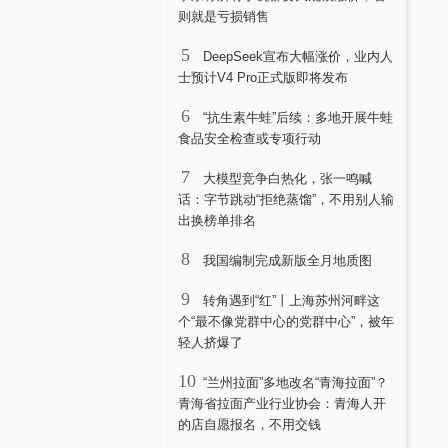
则就是亏损销售
5
DeepSeek宣布大幅涨价，业内人
士预计V4 Pro正式版即将发布
6
“抗生素牛蛙”后续：多地开展牛蛙
食品安全检查或专项行动
7
大模型竞争白热化，张一鸣喊
话：字节跳动“拒绝蒸馏”，不用别人输
出换榜单排名
8
我国编制完成新版全月地质图
9
转角遇到“红”丨上海苏州河畔这
个“最不像党群中心的党群中心”，被年
轻人挤爆了
10
“兰州拉面”多地改名“青海拉面”？
青海省拉面产业行业协会：青海人开
的店自愿报名，不用交钱