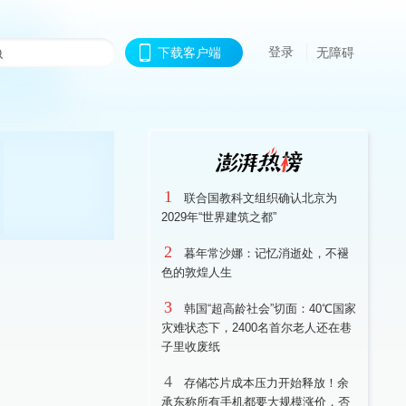
登录
下载客户端
无障碍
1
联合国教科文组织确认北京为
2029年“世界建筑之都”
2
暮年常沙娜：记忆消逝处，不褪
色的敦煌人生
3
韩国“超高龄社会”切面：40℃国家
灾难状态下，2400名首尔老人还在巷
子里收废纸
4
存储芯片成本压力开始释放！余
承东称所有手机都要大规模涨价，否