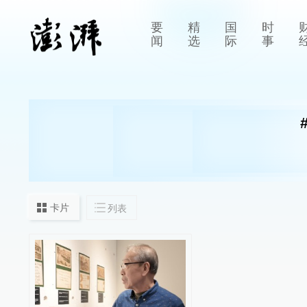
要
精
国
时
闻
选
际
事
卡片
列表