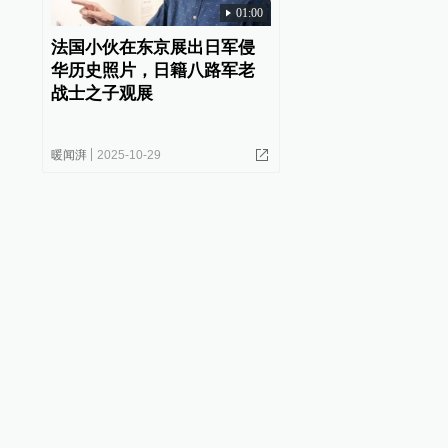
01:00
法国小伙在东京展出日军侵
华历史照片，日籍八路军老
战士之子观展
暖闻湃
2025-10-29