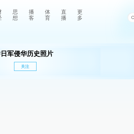
财
思
播
体
直
更
经
想
客
育
播
多
#
日军侵华历史照片
关注