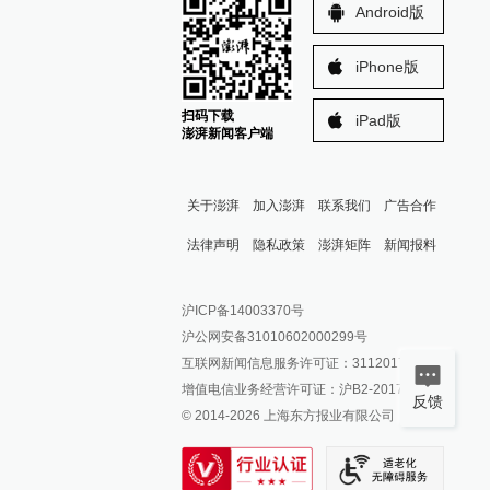
Android版
iPhone版
扫码下载
iPad版
澎湃新闻客户端
关于澎湃
加入澎湃
联系我们
广告合作
法律声明
隐私政策
澎湃矩阵
新闻报料
报料热线: 021-962866
澎湃新闻微博
沪ICP备14003370号
报料邮箱: news@thepaper.cn
澎湃新闻公众号
沪公网安备31010602000299号
澎湃新闻抖音号
互联网新闻信息服务许可证：31120170006
派生万物开放平台
增值电信业务经营许可证：沪B2-2017116
反馈
© 2014-
2026
上海东方报业有限公司
IP SHANGHAI
SIXTH TONE