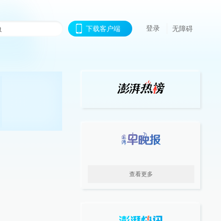
登录
下载客户端
无障碍
查看更多