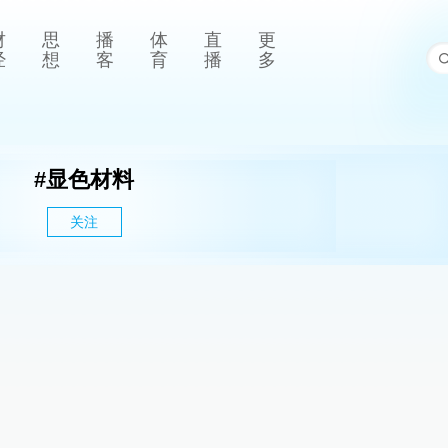
财
思
播
体
直
更
经
想
客
育
播
多
#
显色材料
关注