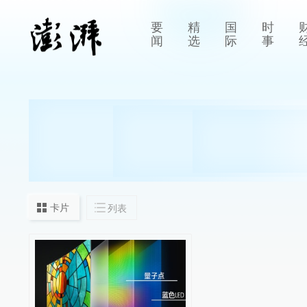
要
精
国
时
闻
选
际
事
卡片
列表