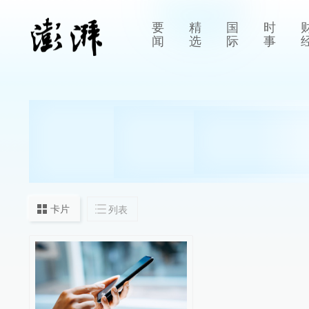
要
精
国
时
闻
选
际
事
卡片
列表