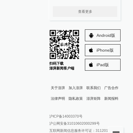
查看更多
Android版
iPhone版
扫码下载
iPad版
澎湃新闻客户端
关于澎湃
加入澎湃
联系我们
广告合作
法律声明
隐私政策
澎湃矩阵
新闻报料
报料热线: 021-962866
澎湃新闻微博
沪ICP备14003370号
报料邮箱: news@thepaper.cn
澎湃新闻公众号
沪公网安备31010602000299号
澎湃新闻抖音号
互联网新闻信息服务许可证：31120170006