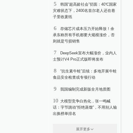
5
韩国“超高龄社会”切面：40℃国家
灾难状态下，2400名首尔老人还在巷
子里收废纸
6
存储芯片成本压力开始释放！余
承东称所有手机都要大规模涨价，否
则就是亏损销售
7
DeepSeek宣布大幅涨价，业内人
士预计V4 Pro正式版即将发布
8
“抗生素牛蛙”后续：多地开展牛蛙
食品安全检查或专项行动
9
我国编制完成新版全月地质图
10
大模型竞争白热化，张一鸣喊
话：字节跳动“拒绝蒸馏”，不用别人输
出换榜单排名
展开更多