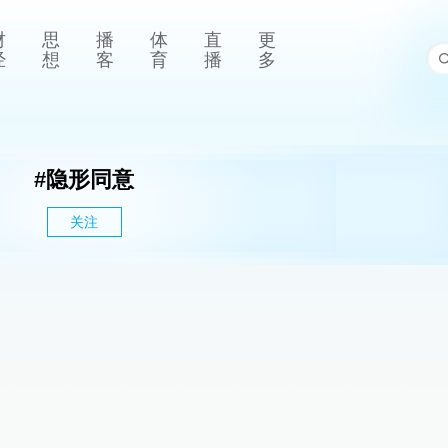
财
思
播
体
直
更
经
想
客
育
播
多
#
隐形同意
关注