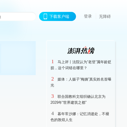
登录
下载客户端
无障碍
1
马上评丨法院认为“老登”属年龄贬
损，这个词错在哪里？
2
媒体：人贩子“梅姨”真实姓名首曝
光
3
联合国教科文组织确认北京为
2029年“世界建筑之都”
4
暮年常沙娜：记忆消逝处，不褪
色的敦煌人生