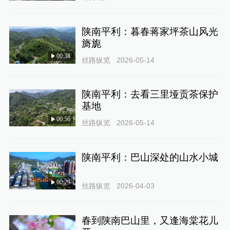
陕南平利：暮春蒋家坪茶山风光
旖旎
00:38
丝路纵览
2026-05-14
陕南平利：去看三里垭贡茶保护
基地
00:56
丝路纵览
2026-05-14
陕南平利：巴山深处的山水小城
00:29
丝路纵览
2026-04-03
春到陕南巴山里，又逢海棠花儿