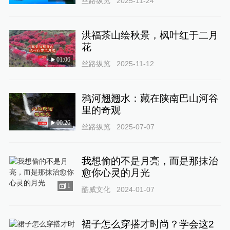
丝路纵览
2025-11-24
洪福茶山绘秋景，枫叶红于二月
花
01:06
丝路纵览
2025-11-12
鸦河翘翘水：藏在陕南巴山河谷
里的奇观
00:26
丝路纵览
2025-07-07
我想偷的不是月亮，而是那抹治
愈你心灵的月光
1
酷威文化
2024-01-07
裙子怎么穿搭才时尚？学会这2