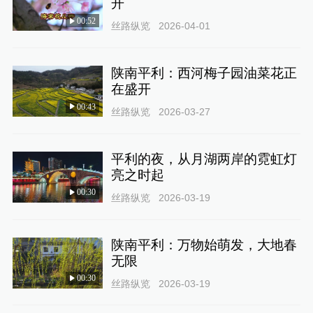
开
00:52
丝路纵览
2026-04-01
陕南平利：西河梅子园油菜花正
在盛开
00:43
丝路纵览
2026-03-27
平利的夜，从月湖两岸的霓虹灯
亮之时起
00:30
丝路纵览
2026-03-19
陕南平利：万物始萌发，大地春
无限
00:30
丝路纵览
2026-03-19