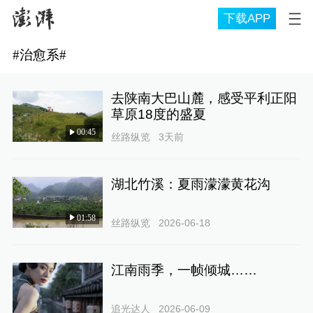
下载APP
#
治愈系
#
去陕南大巴山麓，感受平利正阳
草原18度的盛夏
00:45
丝路纵览
3天前
湖北竹溪：夏雨濛濛黄花沟
01:58
丝路纵览
2026-06-18
江南雨季，一帧倾城……
追光达人
2026-06-09