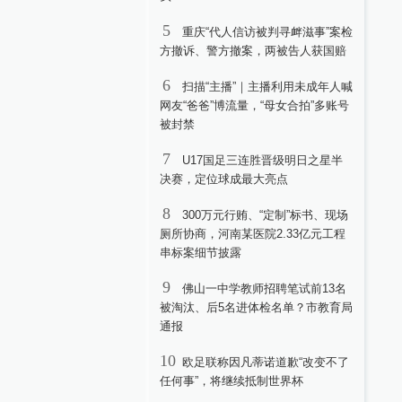
5
重庆“代人信访被判寻衅滋事”案检
方撤诉、警方撤案，两被告人获国赔
6
扫描“主播”｜主播利用未成年人喊
网友“爸爸”博流量，“母女合拍”多账号
被封禁
7
U17国足三连胜晋级明日之星半
决赛，定位球成最大亮点
8
300万元行贿、“定制”标书、现场
厕所协商，河南某医院2.33亿元工程
串标案细节披露
9
佛山一中学教师招聘笔试前13名
被淘汰、后5名进体检名单？市教育局
通报
10
欧足联称因凡蒂诺道歉“改变不了
任何事”，将继续抵制世界杯