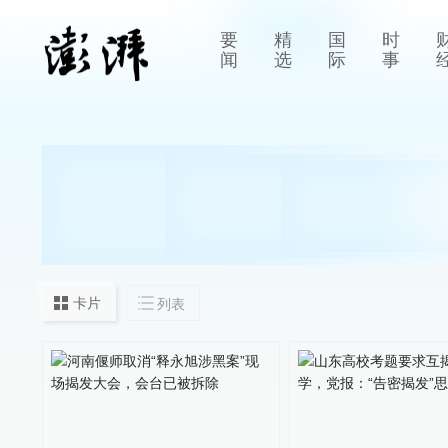
要
精
国
时
闻
选
际
事
卡片
列表