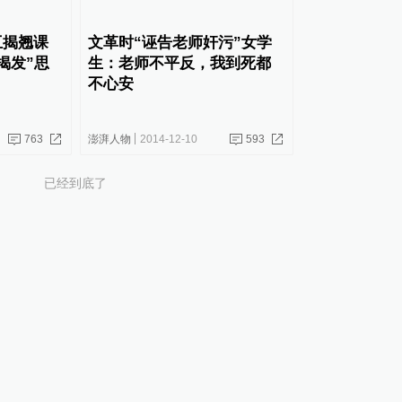
互揭翘课
文革时“诬告老师奸污”女学
揭发”思
生：老师不平反，我到死都
不心安
763
澎湃人物
2014-12-10
593
已经到底了