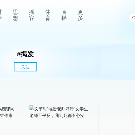
财
思
播
体
直
更
经
想
客
育
播
多
#
揭发
关注