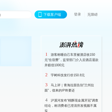
登录
下载客户端
无障碍
1
游客称睡自己车里被酒店收150
元“住宿费”，监管部门介入后酒店退款
并赔偿1000元
2
宇树科技发行价150.8元
3
马上评｜青海拉面告别“兰州拉
面”，借来的IP终要还
4
泸溪河发布“桃酥现金属牙冠”调查
结论，称消费者已澄清所发视频不属
实