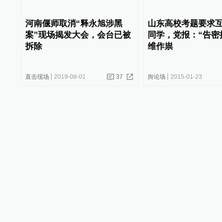
河南偃师取消“释永旭涉黑
山东高校考题要求
案”现场揭发大会，会台已被
同学，党报：“告密
拆除
维作祟
直击现场
2019-08-01
37
舆论场
2015-01-23