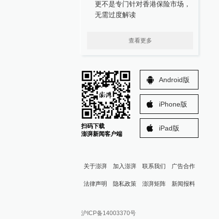
更不是专门针对香港保险市场，
无需过度解读
查看更多
Android版
iPhone版
扫码下载
iPad版
澎湃新闻客户端
关于澎湃
加入澎湃
联系我们
广告合作
法律声明
隐私政策
澎湃矩阵
新闻报料
报料热线: 021-962866
澎湃新闻微博
沪ICP备14003370号
报料邮箱: news@thepaper.cn
澎湃新闻公众号