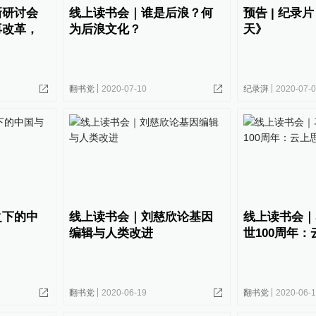
新研讨会
线上读书会｜谁是后浪？何
预告 | 纪录
再改革，
为后浪文化？
天》
翻书党
2020-07-10
纪录湃
2020-07-
之下的中
线上读书会｜刘慈欣论基因
线上读书会｜
编辑与人类改进
世100周年
翻书党
2020-06-19
翻书党
2020-06-