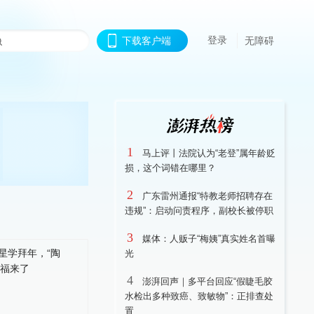
登录
下载客户端
无障碍
1
马上评丨法院认为“老登”属年龄贬
损，这个词错在哪里？
2
广东雷州通报“特教老师招聘存在
违规”：启动问责程序，副校长被停职
3
媒体：人贩子“梅姨”真实姓名首曝
光
4
澎湃回声｜多平台回应“假睫毛胶
水检出多种致癌、致敏物”：正排查处
置