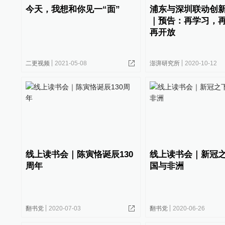
今天，我想和你见一“面”
浦东与深圳联动创
｜预告：再学习，
再开放
二更视频
2021-05-08
澎湃研究所
2020-10-12
线上读书会｜陈寅恪诞辰130
线上读书会｜新冠
周年
国与非洲
翻书党
2020-07-03
翻书党
2020-06-26