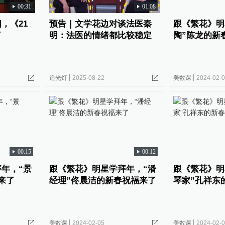
00:31
01:08
，《21
预告｜文学花边对谈法医秦
跟《繁花》明
了
明：法医的情绪都比较稳定
陶”陈龙的新
追光灯
2025-08-22
美数课
2024-02-
00:15
00:12
年，“景
跟《繁花》明星学拜年，“潘
跟《繁花》明
来了
经理”佟晨洁的新春祝福来了
琴家”孔祥东
美数课
2024-02-05
美数课
2024-02-