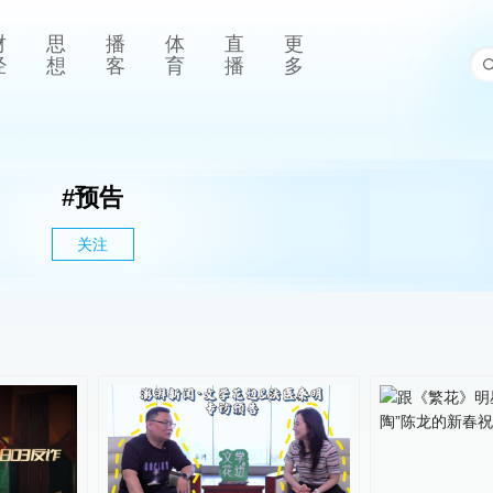
财
思
播
体
直
更
经
想
客
育
播
多
#
预告
关注