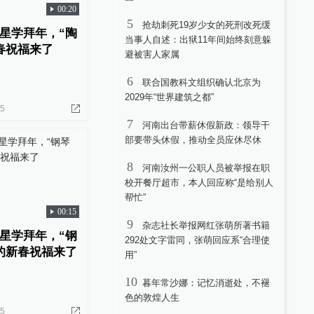
00:20
5
抢劫刺死19岁少女的死刑改死缓
星学拜年，“陶
当事人自述：出狱11年间始终刻意躲
春祝福来了
避被害人家属
6
联合国教科文组织确认北京为
2029年“世界建筑之都”
05
7
河南出台带薪休假新政：领导干
部要带头休假，推动全员应休尽休
8
河南汝州一公职人员被举报在职
校开餐厅超市，本人回应称“是给别人
帮忙”
00:15
9
杂志社长举报网红张萌所著书籍
星学拜年，“钢
292处文字雷同，张萌回应系“合理使
的新春祝福来了
用”
10
暮年常沙娜：记忆消逝处，不褪
色的敦煌人生
05