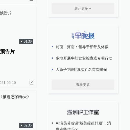
展开更多
01:30
封面｜河南：领导干部带头休假
影预告片
多地开展牛蛙食安检查或专项行动
人贩子“梅姨”真实姓名首次曝光
021-05-10
查看更多
AI演员带货说“戴美瞳很舒服”，消
02:35
费者能信吗？