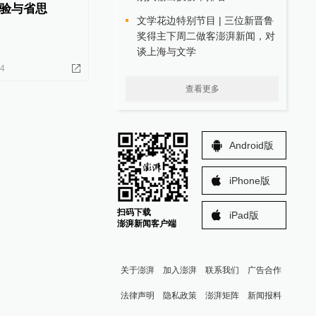
验与省思
文学花边特别节目 | 三位新晋鲁
奖得主下周二做客澎湃新闻，对
谈上海与文学
24
查看更多
Android版
iPhone版
扫码下载
iPad版
澎湃新闻客户端
关于澎湃
加入澎湃
联系我们
广告合作
法律声明
隐私政策
澎湃矩阵
新闻报料