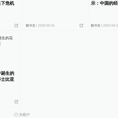
当下危机
示：中国的经
翻书党
2020-05-01
翻书党
2020-04-
中诞生的
莎士比亚
加载中