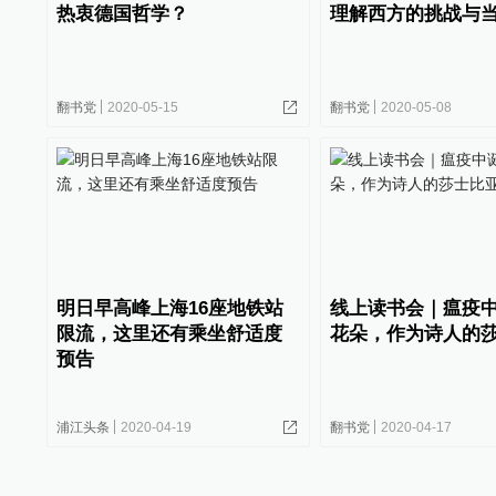
热衷德国哲学？
理解西方的挑战与
翻书党
2020-05-15
翻书党
2020-05-08
明日早高峰上海16座地铁站
线上读书会｜瘟疫
限流，这里还有乘坐舒适度
花朵，作为诗人的
预告
浦江头条
2020-04-19
翻书党
2020-04-17