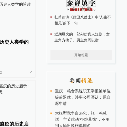
杜甫的诗《赠卫八处士》中“人生不
相见”的下一句
近期爆火的一部AI仿真人短剧，女
主角方桃子、男主角周以衡
历史人类学的
开始答题
22
重庆一粮食系统职工举报被单位
提前退休，涉事公司否认：系自
愿申请
大模型竞争白热化，张一鸣喊
话：字节跳动“拒绝蒸馏”，不用
瘟疫的历史启
别人输出换榜单排名