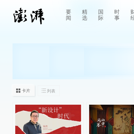
要
精
国
时
闻
选
际
事
卡片
列表