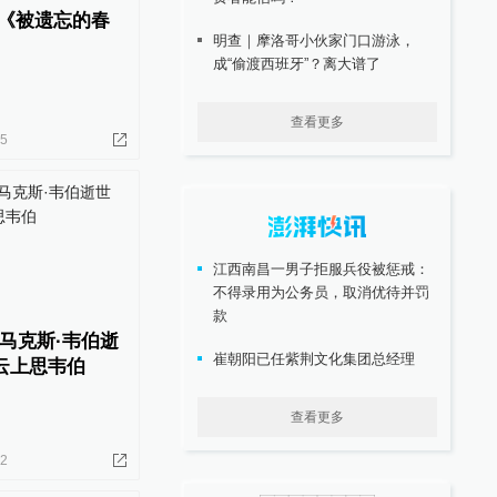
片《被遗忘的春
明查｜摩洛哥小伙家门口游泳，
成“偷渡西班牙”？离大谱了
查看更多
05
江西南昌一男子拒服兵役被惩戒：
不得录用为公务员，取消优待并罚
款
马克斯·韦伯逝
崔朝阳已任紫荆文化集团总经理
：云上思韦伯
查看更多
12