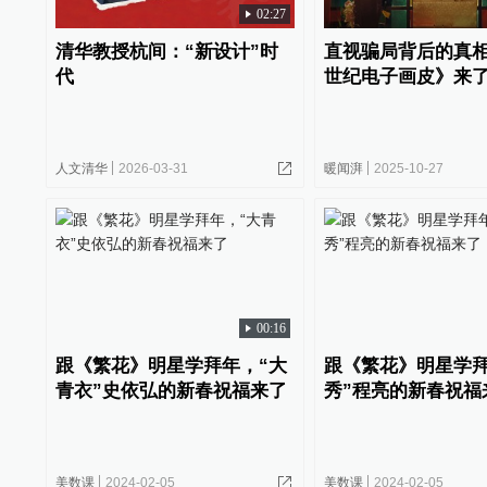
02:27
清华教授杭间：“新设计”时
直视骗局背后的真相
代
世纪电子画皮》来
人文清华
2026-03-31
暖闻湃
2025-10-27
00:16
跟《繁花》明星学拜年，“大
跟《繁花》明星学拜
青衣”史依弘的新春祝福来了
秀”程亮的新春祝福
美数课
2024-02-05
美数课
2024-02-05