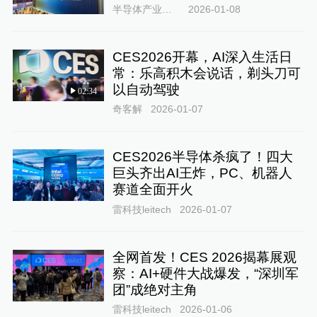
半导体产业纵横
2026-01-08
CES2026开幕，AI深入生活日
常：乐高积木会说话，剃头刀可
以自动驾驶
02:34
奇客解
2026-01-07
CES2026半导体杀疯了！四大
巨头齐出AI王炸，PC、机器人
赛道全面开火
雷科技leitech
2026-01-07
全网首发！CES 2026揭幕展观
察：AI+硬件大战爆发，“深圳军
团”成绝对主角
雷科技leitech
2026-01-06