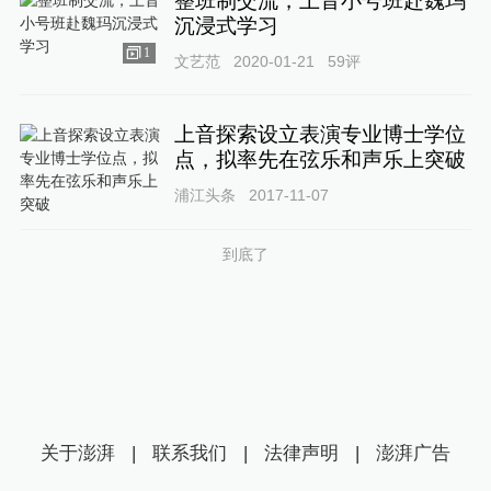
整班制交流，上音小号班赴魏玛
沉浸式学习
1
文艺范
2020-01-21
59
评
上音探索设立表演专业博士学位
点，拟率先在弦乐和声乐上突破
浦江头条
2017-11-07
到底了
关于澎湃
|
联系我们
|
法律声明
|
澎湃广告