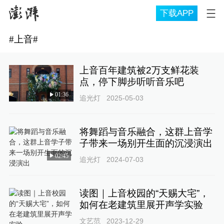
下载APP
#
上音
#
上音百年建筑被2万支鲜花装
点，停下脚步听听音乐吧
01:36
追光灯
2025-05-03
将舞蹈与音乐融合，这群上音学
子带来一场别开生面的沉浸演出
02:45
追光灯
2024-07-03
读图｜上音校园的“天赐大宅”，
如何在老建筑里展开声学实验
文艺范
2023-12-29