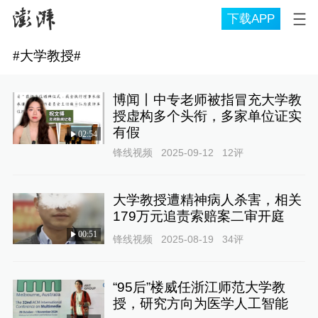
下载APP
#
大学教授
#
博闻丨中专老师被指冒充大学教
授虚构多个头衔，多家单位证实
有假
02:54
锋线视频
2025-09-12
12
评
大学教授遭精神病人杀害，相关
179万元追责索赔案二审开庭
00:51
锋线视频
2025-08-19
34
评
“95后”楼威任浙江师范大学教
授，研究方向为医学人工智能