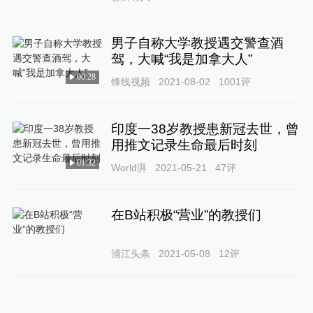
男子自称大学教授遇交警查酒
驾，大喊“我是加拿大人”
00:28
锋线视频
2021-08-02
1001
评
印度一38岁教授患新冠去世，曾
用推文记录生命最后时刻
01:32
World湃
2021-05-21
47
评
在B站积极“营业”的教授们
浦江头条
2021-05-08
12
评
教授，您的一个反馈足以让她感