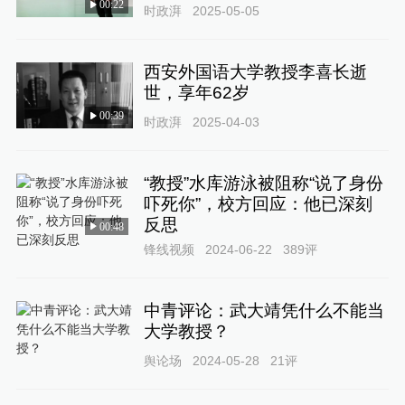
00:22
时政湃
2025-05-05
西安外国语大学教授李喜长逝
世，享年62岁
00:39
时政湃
2025-04-03
“教授”水库游泳被阻称“说了身份
吓死你”，校方回应：他已深刻
反思
00:48
锋线视频
2024-06-22
389
评
中青评论：武大靖凭什么不能当
大学教授？
舆论场
2024-05-28
21
评