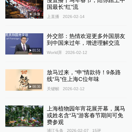
慢直播丨马年春节，陪你踏上中
国最长“红”流
录像
上直播
2026-02-14
外交部：热情欢迎更多外国朋友
到中国来过年，增进理解交流
01:51
World湃
2026-02-12
放马过来，“申”情款待！9条路
线“马”住上海C位年味
00:30
关键帧
2026-02-12
上海植物园年宵花展开幕，属马
或姓名含“马”游客春节期间可免
费参观
浦江头条
2026-02-07
15
评