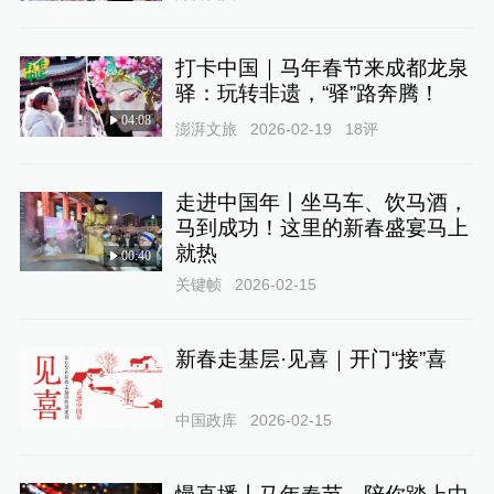
打卡中国｜马年春节来成都龙泉
驿：玩转非遗，“驿”路奔腾！
04:08
澎湃文旅
2026-02-19
18
评
走进中国年丨坐马车、饮马酒，
马到成功！这里的新春盛宴马上
就热
00:40
关键帧
2026-02-15
新春走基层·见喜｜开门“接”喜
中国政库
2026-02-15