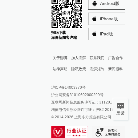
Android版
iPhone版
扫码下载
iPad版
澎湃新闻客户端
关于澎湃
加入澎湃
联系我们
广告合作
法律声明
隐私政策
澎湃矩阵
新闻报料
报料热线: 021-962866
澎湃新闻微博
沪ICP备14003370号
报料邮箱: news@thepaper.cn
澎湃新闻公众号
沪公网安备31010602000299号
澎湃新闻抖音号
互联网新闻信息服务许可证：31120170006
派生万物开放平台
增值电信业务经营许可证：沪B2-2017116
反馈
© 2014-
2026
上海东方报业有限公司
IP SHANGHAI
SIXTH TONE