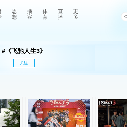
财
思
播
体
直
更
经
想
客
育
播
多
#
《飞驰人生3》
关注