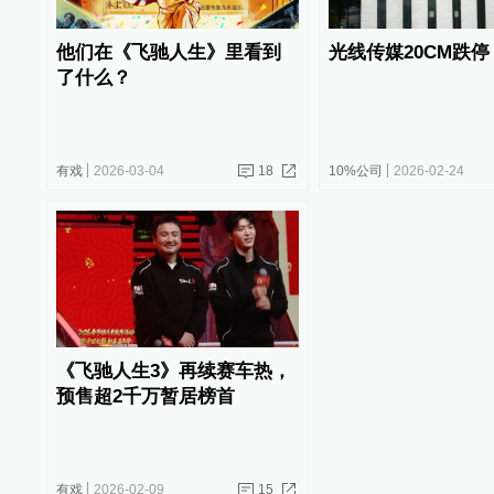
他们在《飞驰人生》里看到
光线传媒20CM跌停
了什么？
有戏
2026-03-04
18
10%公司
2026-02-24
《飞驰人生3》再续赛车热，
预售超2千万暂居榜首
有戏
2026-02-09
15