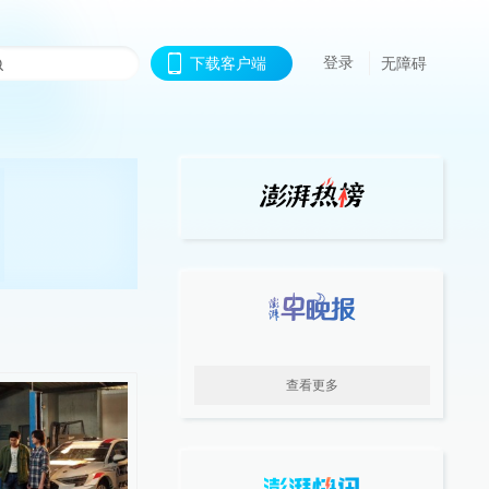
登录
下载客户端
无障碍
查看更多