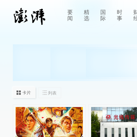
要
精
国
时
闻
选
际
事
卡片
列表