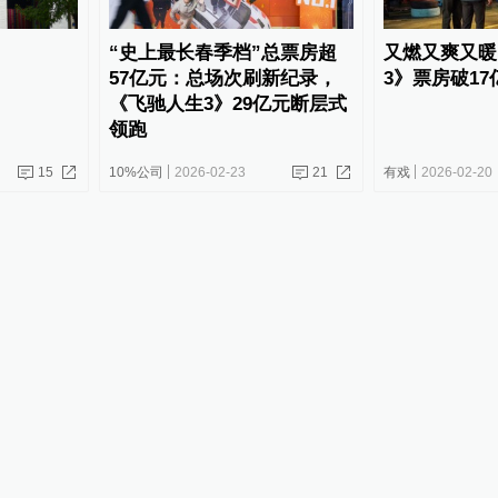
“史上最长春季档”总票房超
又燃又爽又暖
57亿元：总场次刷新纪录，
3》票房破17
《飞驰人生3》29亿元断层式
领跑
15
10%公司
2026-02-23
21
有戏
2026-02-20